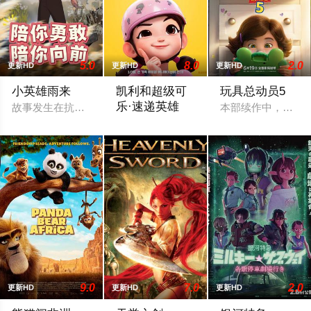
5.0
8.0
2.0
更新HD
更新HD
更新HD
小英雄雨来
凯利和超级可
玩具总动员5
乐·速递英雄
故事发生在抗日战争年代，河北丰润一个叫芦花村的村庄，12岁
本部续作中，胡迪
在都市中，由于胖胖集团的无人机快递影
9.0
7.0
2.0
更新HD
更新HD
更新HD