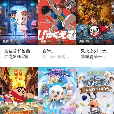
2.0
10.0
1.0
更新HD
更新HD
更新HD
皮皮鲁和鲁西
百米。
鬼灭之刃：无
西之309暗室
限城篇第一章
他，天生就跑得快。此外没有优于他人的
猗窝座再袭
皮皮鲁兄妹在自家衣柜发现309暗室，打开后遇到了科学家“觅工”并
为了让变成鬼的妹