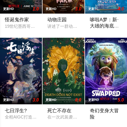
1.0
3.0
4.0
更新HD
更新HD
更新TC
怪诞鬼作家
动物庄园
哆啦A梦：新·
大雄的海底鬼
19世纪墨西哥一位失意的年轻作家弗兰克尔达，以鬼魂的形态穿行
讲述了一群动物反抗人类主人的统治、接管农
岩城
『哆啦A梦』202
3.0
8.0
5.0
更新HD
更新HD
更新HD
七日浮生?
死亡不存在
奇幻变身大冒
险
全程AIGC打造的治愈奇幻电影，影片取材真实人生经历，讲述
在一次武装袭击失败后，海伦抛弃了她的
一只小林地生物（迈