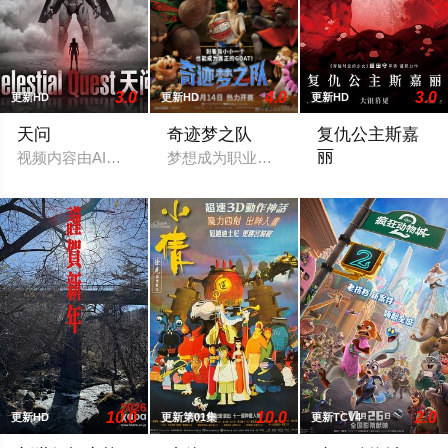
3.0
4.0
3.0
更新HD
更新HD
更新HD
天问
奇迹梦之队
复仇公主斯嘉
丽
视频内容由AI生成。 记忆是可靠的吗？痛苦是真实的吗？ 凌墨
梦想成为职业球手的小山羊威尔，虽然天
在战火纷飞的中世
10.0
10.0
2.0
更新HD
更新第01集
更新TCV4