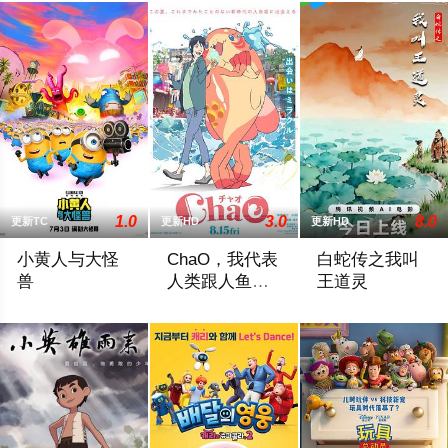
1.0
3.0
8.0
更新TC
更新HD
更新HD
小黄人与大怪
ChaO，我代表
白蛇传之我叫
兽
人类跟人鱼结
王道灵
婚了
为了拍摄心中理想的怪兽电影，这群萌趣活宝四处物色演员，竟
电影描述在人类与人鱼共存的未来城市，海洋
本片为AIGC创