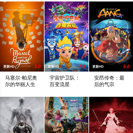
3.0
7.0
5.0
更新HD
更新HD
更新HD
马塞尔·帕尼奥
宇宙护卫队：
安昂传奇：最
尔的华丽人生
百变流星
后的气宗
1955年，60岁的马塞尔·帕尼奥尔被《ELLE》杂志总编辑邀
达尔文星球的晴天霹雳解封曾企图占领地
派拉蒙和尼克宣布“