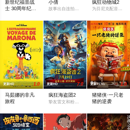
新世纪福音战
小倩
疯狂动物城2
士 30周年纪念
故事出自连拍三集的《倩女幽魂》，徐克
为芬尼克配音的演员
动画短片
《新世纪福音战士》新作短篇动画 制作决定。庵野秀明担任企划
1.0
7.0
1.0
更新HD
更新HD
更新TCV1
马茹娜的非凡
疯狂海盗团2
猪猪侠·一只老
旅程
猪的逆袭
挚友雷文和粉红公主在令人闻风丧胆的海
毛毛、莎哈、安娜，这只黑白相间的米克斯小狗在不同的屋檐下
过气顶流也有逆袭