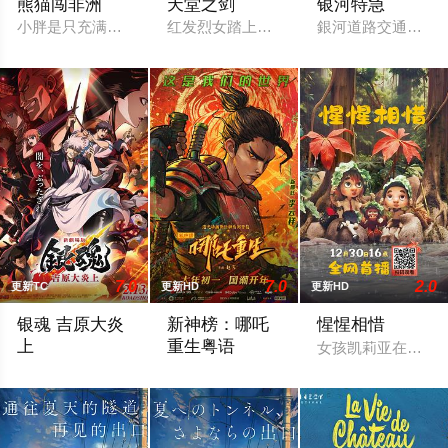
熊猫闯非洲
天堂之剑
银河特急
小胖是只充满冒险精神的熊猫，为了寻找好友玉龙，他跋山涉水
红发烈女踏上了复仇之旅，她要向入侵的
銀河道路交通法違
7.0
7.0
2.0
更新TC
更新HD
更新HD
银魂 吉原大炎
新神榜：哪吒
惺惺相惜
上
重生粤语
女孩凯莉亚在父亲
原作史上最炽热璀璨的经典篇章——“吉原炎上篇”，将以完全新
三千年前，天下动荡，人神共遇大劫，不