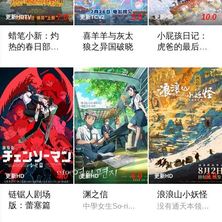
7.0
5.0
10.0
更新HDTV
更新TCV2
更新HD
蜡笔小新：灼
喜羊羊与灰太
小屁孩日记：
热的春日部舞
狼之异国破晓
虎爸的最后通
者们
牒
春日部防卫队在“春日部儿童娱乐节”舞蹈比赛中，获得胜利，他
羊村守护者收到“光之大陆”的紧急求救，
Greg Heffl
4.0
6.0
2.0
更新HD
更新HD
更新HD
链锯人剧场
渊之信
浪浪山小妖怪
版：蕾塞篇
中學女生So-ri因幫助被欺凌的朋友而
没有通天本领也能
2025 / 日本 / 户谷菊之介,井泽诗织,楠木灯,坂田将吾,菲鲁兹·