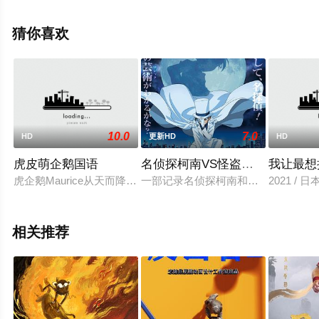
兹,Antonio,Badía,Gabriela,Cárdenas,Sergio,Carranza,Beto,Ca
等演员精彩演绎的墨西哥电影，手机免费观看高清无删减
猜你喜欢
完整版电影大全就上星空电影网，更多相关信息可移步至
豆瓣电影、电视猫或剧情网等平台了解。
10.0
7.0
HD
更新HD
HD
虎皮萌企鹅国语
名侦探柯南VS怪盗基德
我让最想
虎企鹅Maurice从天而降到丛林中，它到底是一只企鹅，还是一
一部记录名侦探柯南和海东小子之间
2021 /
相关推荐