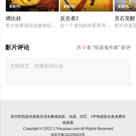
2.0
2.0
更新HD
更新HD
更新HD
燃比娃
反击者2
灵石觉醒
影片故事源自羌族神话，讲述了一只被人类抚养长大的猴子，追寻
在一个虚拟的外星星球上，反击者是
影片讲述
影片评论
共
0
条 “怪诞鬼作家” 影评
星空影院
提供最新高清未删减电影、动漫、综艺、VIP电视剧全集免费在
线观看
Copyright © 2022 17shuyuan.com All Rights Reserved
皖ICP备20220503号