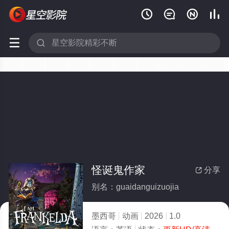






怪诞鬼作家
分享

别名：guaidanguizuojia
墨西哥
动画
2026
1.0