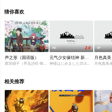
特纳,伽塔·马塔拉佐,伊曼·韦拉尼等演员精彩演绎的英国,加
拿大,美国电影，手机免费观看高清无删减完整版电影大全
猜你喜欢
就上星空电影网，更多相关信息可移步至豆瓣电影、电视
猫或剧情网等平台了解。
5.0
2.0
正片
HD
SP
声之形（国语版）
元气少女缘结神 新婚篇
月色真美
西宫硝子（早见沙织 饰）生来患有听觉障碍，要依靠助听器和外
神様はじめました25.5巻公式ファン
月色真美
相关推荐