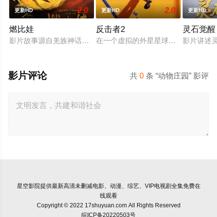
2.0
2.0
更新HD
更新HD
更新HD
燃比娃
反击者2
灵石觉醒
影片故事源自羌族神话，讲述了一只被人类抚养长大的猴子，追寻
在一个虚拟的外星星球上，反击者是
影片讲述
影片评论
共
0
条 “动物庄园” 影评
星空影院
提供最新高清未删减电影、动漫、综艺、VIP电视剧全集免费在
线观看
Copyright © 2022 17shuyuan.com All Rights Reserved
皖ICP备20220503号