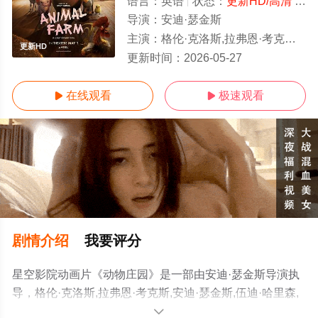
语言：
英语
状态：
更新HD/高清
- 免费在线观看
导演：
安迪·瑟金斯
主演：
格伦·克洛斯,拉弗恩·考克斯,安迪·瑟金斯,伍迪·哈里森,塞斯·罗根,史蒂夫·布西密,吉姆·帕森斯,基南·
更新HD
更新时间：
2026-05-27
在线观看
极速观看


剧情介绍
我要评分
星空影院动画片《动物庄园》是一部由安迪·瑟金斯导演执
导，格伦·克洛斯,拉弗恩·考克斯,安迪·瑟金斯,伍迪·哈里森,
塞斯·罗根,史蒂夫·布西密,吉姆·帕森斯,基南·卡尔金,凯瑟琳·
