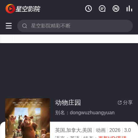






动物庄园
分享

别名：dongwuzhuangyuan
英国,加拿大,美国
动画
2026
3.0