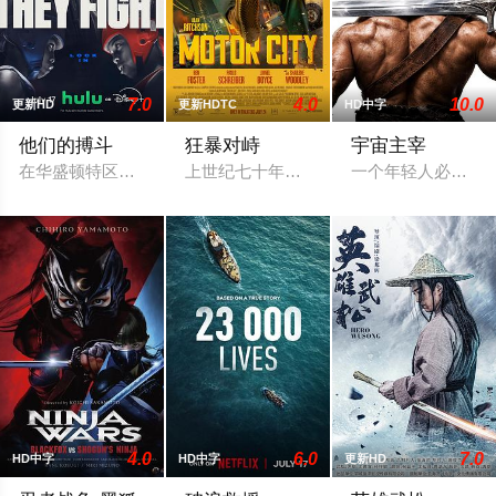
7.0
4.0
10.0
更新HD
更新HDTC
HD中字
他们的搏斗
狂暴对峙
宇宙主宰
在华盛顿特区东南部的底层社区，一群正值青春期的黑人少年，
上世纪七十年代的底特律，蓝领工人约翰
一个年轻人必须利
4.0
6.0
7.0
HD中字
HD中字
更新HD