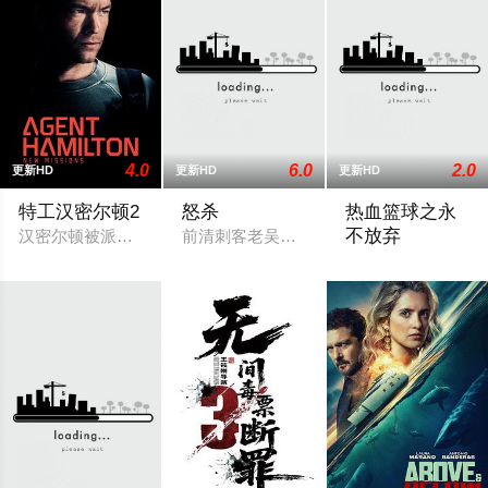
4.0
6.0
2.0
更新HD
更新HD
更新HD
特工汉密尔顿2
怒杀
热血篮球之永
不放弃
汉密尔顿被派往北方调查基律纳太空项目的间谍行为，同时发现
前清刺客老吴隐姓埋名于药铺，却为守护
教练白海冰，因一