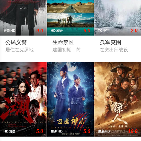
9.0
6.0
2.0
更新HD
HD国语
TC中字
公民义警
生命禁区
孤军突围
居住在克罗地亚萨格勒布的美国富商桑德斯，继承了父亲留下的
建国初期，芮定华带领测绘排前往中国无人
在突出部战役中，
5.0
5.0
10.0
HD国语
更新HD
更新HD