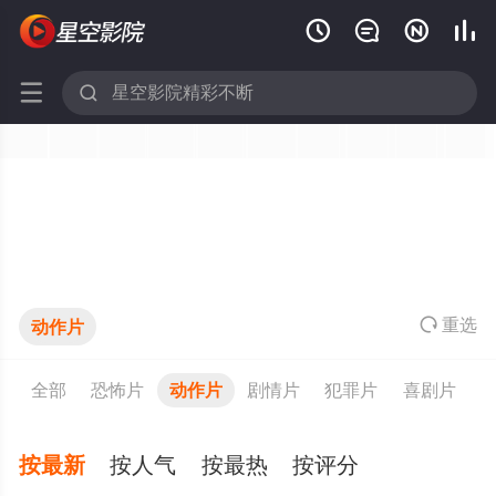







重
选
动作片
全部
恐怖片
动作片
剧情片
犯罪片
喜剧片
按最新
按人气
按最热
按评分