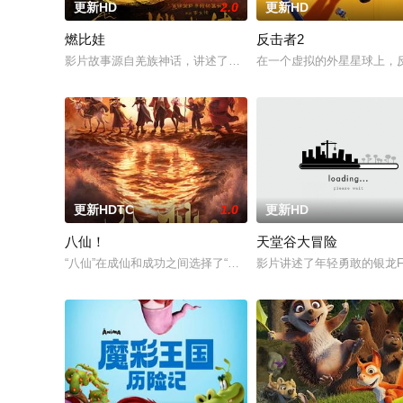
更新HD
2.0
更新HD
燃比娃
反击者2
影片故事源自羌族神话，讲述了一只被人类抚养长大的猴子，追寻
在一个虚拟的外星星球上，
更新HDTC
1.0
更新HD
八仙！
天堂谷大冒险
“八仙”在成仙和成功之间选择了“成团”，在搞钱和搞事业之间选择
影片讲述了年轻勇敢的银龙Fir