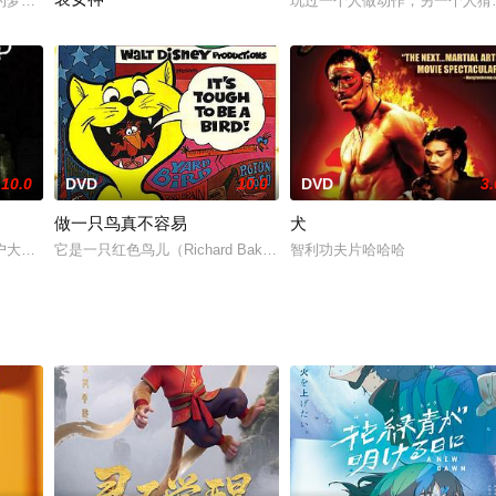
的梦。他带我们见识了潜伏在古墓中丑陋可怕的老鼠王国，那些形形色色具有特
玩过一个人做动作，另一个人猜
 附DVD 「ヤキモチの答え ショートストーリー」
剧场版将会紧接着第二季完结时的剧情，新的天使机器人风音日和将
10.0
DVD
10.0
DVD
3.
做一只鸟真不容易
犬
户大房子内，快乐的小男孩自顾自唱着不成腔调的歌。今晚他和哥哥要偷偷走出
它是一只红色鸟儿（Richard Bakalyan 配音），自由自在飞在
智利功夫片哈哈哈