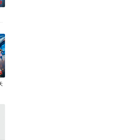
0
糖铁机器人，赢得
，太乙真人偏袒哪吒，锁住石矶。石灵儿为救母学艺，却
名为“带刀烟火店”的烟花工厂，因小镇重新开发，该工厂被迫面临拆迁，带刀敬
0
天
幸福岛，遭遇了一群可爱的小动物森巴、小帅、静静等，
喜欢摩托车的世良真纯一同前往横滨·港未来，参加摩托车庆典“神奈川摩托车循