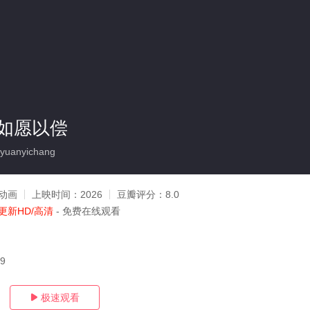
如愿以偿
uyuanyichang
动画
上映时间：
2026
豆瓣评分：
8.0
更新HD/高清
- 免费在线观看
29
极速观看
