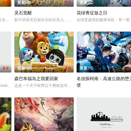
2.0
更新HD
7.0
更新TC
1.
灵石觉醒
花绿青绽放之日
母亲阿勿巴吉（周迅 配音）的足迹，踏上神山探寻“温暖
反击者是一个专业的商业机器人拳击运动员，他在不锈钢教练的培养下，击败了
影片讲述灵石诞生出的石灵儿，被石矶娘娘收养。哪吒误伤石矶徒弟
在绿意盎然的森林深处，有一家
8.0
更新HD
3.0
更新TC
1.
森巴幸福岛之我要回家
名侦探柯南：高速公路的堕
使
了“搞事情”？！吕洞宾、钟离权带队，集结何仙姑、
edrake、山神Sorrel、孤儿Ben，因银龙的家园无法继续居住，共同踏上去
这是一个关于欧野父子勇敢追寻回家道路的故事，父子二人意外沦落
柯南、小兰、园子、小五郎，与