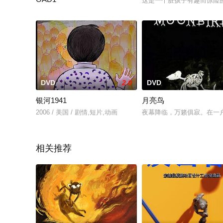
这是一个脏孩子有趣而惊险
僕じゃダメですか？〜「告白実行委員会」キャラクターソング集〜
DVD
2.0
DVD
银河1941
月亮鸟
2006 / 美国 / 剧情,短片,动画
夜幕降临，万籁俱寂。在一
相关推荐