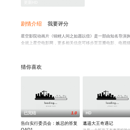
更新HD
剧情介绍
我要评分
星空影院动画片《锦鲤人间之如愿以偿》是一部由知名导演
全就上星空电影网，更多相关信息可移步至豆瓣电影、电视
猜你喜欢
已完结
1.0
HD
告白实行委员会：嫉忌的答复
邋遢大王奇遇记
OAD1