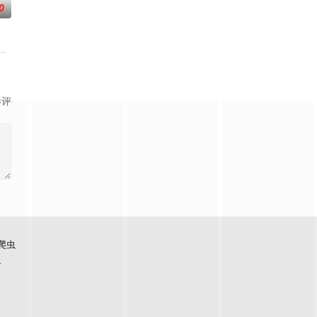
0
雄拯救世界。当有
女初九，带她到地府疗伤。在这里，初九遇见了一群特别
夕，父亲李鲲离奇失踪，走投无路的少年李鲥，在家传鲲佩的指引下，召唤出
影评
爬虫
看