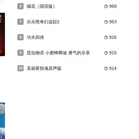
异功能的特种老鼠
的哑谜游戏么？这就是这样的一个短片，题目是猜书或者电影。参加者一个聪
烟花（国语版）
958
6

会正式在剧场版中登场。风音日和是智神的第四位天使机
乐乐熊奇幻追踪2
953
7

功夫四侠
916
8

0
昆虫物语 小蜜蜂啊迪 勇气的乐章
915
9

圣诞夜惊魂原声版
914
10

房子，趁大人不注
蔚蓝青空之上，哼着小调的它没留神遭到猎