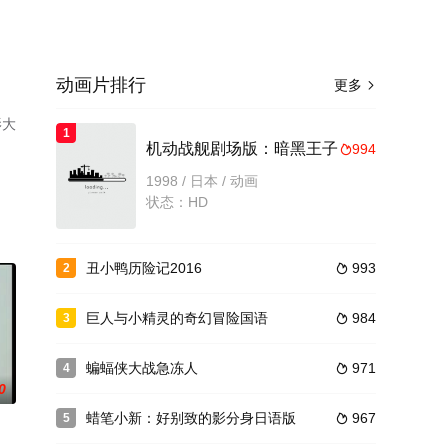
动画片排行
更多

影大
1
机动战舰剧场版：暗黑王子
994

1998 / 日本 / 动画
状态：HD
丑小鸭历险记2016
993
2

巨人与小精灵的奇幻冒险国语
984
3

蝙蝠侠大战急冻人
971
4

0
蜡笔小新：好别致的影分身日语版
967
5
