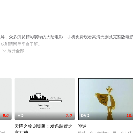
执导，众多演员精彩演绎的大陆电影，手机免费观看高清无删减完整版电
猫或剧情网等平台了解。
展开全部

9.0
HD
7.0
DVD
10.
天降之物剧场版：发条装置之
哑迷
哀女神