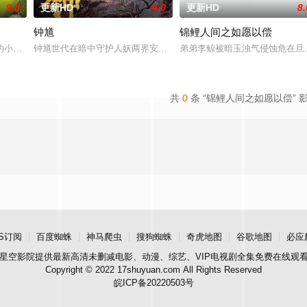
9.0
更新HD
4.0
更新HD
8.
钟馗
锦鲤人间之如愿以偿
世界上的人都中了怪脾气巫师的忧伤魔咒。泰瑞走遍魔彩国，
的小刺猬，她拥有自信的态度和生动的想象力，并且一直梦想着能成为无畏的英
钟馗世代在暗中守护人妖两界安宁。一次追捕妖怪时，他救下人间少
弟弟李鲸被暗玉浊气侵蚀危在旦
共
0
条 “锦鲤人间之如愿以偿” 
S订阅
百度蜘蛛
神马爬虫
搜狗蜘蛛
奇虎地图
谷歌地图
必应
星空影院
提供最新高清未删减电影、动漫、综艺、VIP电视剧全集免费在线观
Copyright © 2022 17shuyuan.com All Rights Reserved
皖ICP备20220503号