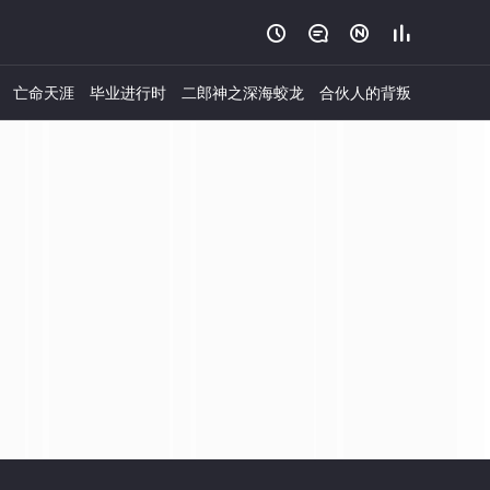




亡命天涯
毕业进行时
二郎神之深海蛟龙
合伙人的背叛