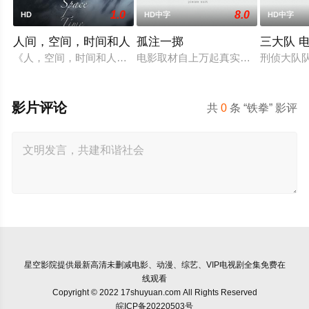
1.0
8.0
HD
HD中字
HD中字
人间，空间，时间和人
孤注一掷
三大队 
《人，空间，时间和人》讲述了一艘老军舰上不同年龄和职业的人
电影取材自上万起真实诈骗案例，境
刑侦大队
影片评论
共
0
条 “铁拳” 影评
星空影院
提供最新高清未删减电影、动漫、综艺、VIP电视剧全集免费在
线观看
Copyright © 2022 17shuyuan.com All Rights Reserved
皖ICP备20220503号