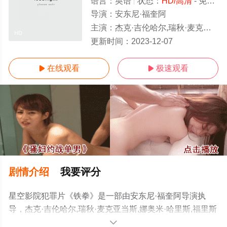
语言：
英语
状态：
HD/高清
- 免费在线观看
导演：
安东尼·福奎阿
主演：
杰克·吉伦哈尔,瑞秋·麦克亚当斯,娜奥米·哈里斯,福里斯特·惠特克,50分
HD
更新时间：
2023-12-07
在线观看
极速观看


剧情介绍
我要评分
星空影院犯罪片《铁拳》是一部由安东尼·福奎阿导演执
导，杰克·吉伦哈尔,瑞秋·麦克亚当斯,娜奥米·哈里斯,福里斯
特·惠特克,50分等演员精彩演绎的美国电影，手机免费观看
