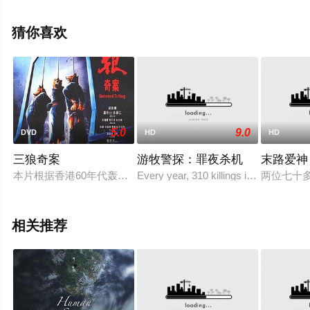
高清无删减完整版电影大全就上星空电影网，更多相关信
息可移步至豆瓣电影、电视猫或剧情网等平台了解。
猜你喜欢
5.0
9.0
DVD
HD
HD
三狼奇案
游牧警探：罪夜杀机
末路爱神
本片根据香港60年代轰动一时的“三狼案”改编。混迹于各种下层
Every year, 310 killings in France go 
两位七十多
相关推荐