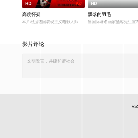
HD
9.0
HD
高度怀疑
飘落的羽毛
本片根据德国表现主义电影大师弗列兹·郎1956年的同名电影改编而
当国际著名画家墨客先生宣
影片评论
RS