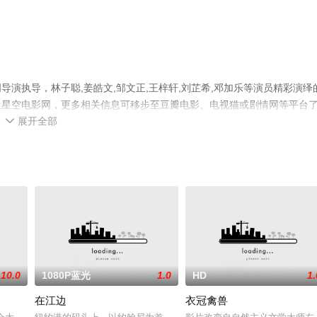
演执导，林子聪,姜皓文,邹文正,王梓轩,刘芷希,邓加乐等演员精彩演绎
上星空电影网，更多相关信息可移步至豆瓣电影、电视猫或剧情网等平台
展开全部

10.0
1080P蓝光
1.0
HD
1.
在江边
衣冠禽兽