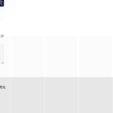
0
时，同仁们对此
瑠衣一直没能从失明的打击中站起来，也不去康复中心，
了一件混乱的枪击案。案件的幸存者们，此后开始对这个世界产生怀疑，觉得
影评
爬虫
看