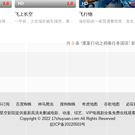
3.0
HD
1.0
HD
2.
飞上长空
飞行物
成。\r电视记者希杰·尼古拉斯（杰西·麦特卡尔
布将自己的油画作品“飘落的羽毛”所拍得的巨额画款全部捐给西南边陲小镇勐缅
一年前，少女瑠衣被车撞伤，肇事者潜逃无踪，而她则失去了光明。
洛杉矶的一家普通餐馆里，发生
共
0
条 “重案行动之捣毒任务国语” 
S订阅
百度蜘蛛
神马爬虫
搜狗蜘蛛
奇虎地图
谷歌地图
必应
星空影院
提供最新高清未删减电影、动漫、综艺、VIP电视剧全集免费在线观
Copyright © 2022 17shuyuan.com All Rights Reserved
皖ICP备20220503号