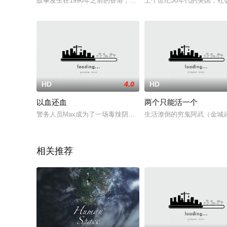
故事发生在1996年之前的香港，女主雪莉在自己的婚礼现场遭
上个世纪30年代的美国，社
HD
4.0
HD
以血还血
两个只能活一个
警务人员Max成为了一场毒辣阴谋中的牺牲品，被他的前同事恩斯
生活潦倒的穷鬼阿武（金城
相关推荐