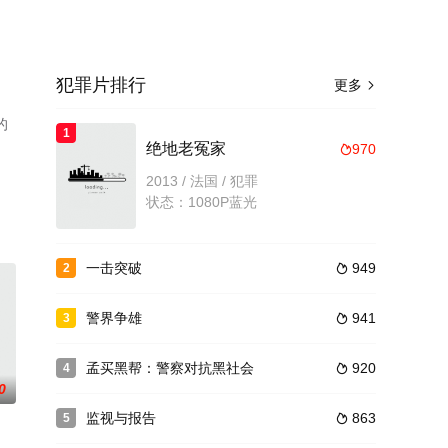
犯罪片排行
更多

的
1
了
绝地老冤家
970

2013 / 法国 / 犯罪
状态：1080P蓝光
一击突破
949
2

警界争雄
941
3

孟买黑帮：警察对抗黑社会
920
4

0
监视与报告
863
5
