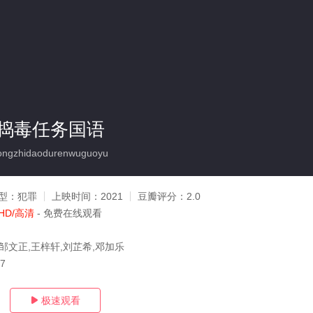
捣毒任务国语
ngzhidaodurenwuguoyu
型：
犯罪
上映时间：
2021
豆瓣评分：
2.0
HD/高清
- 免费在线观看
,邹文正,王梓轩,刘芷希,邓加乐
07
极速观看
