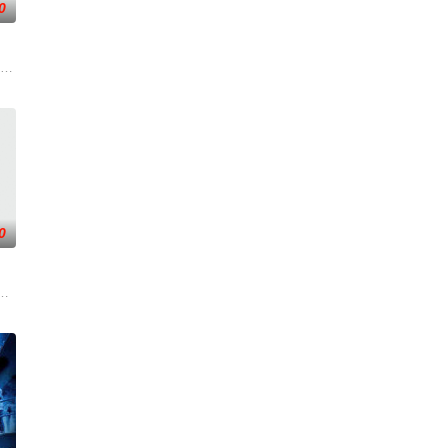
0
张艺兴 饰）、模
程中导致嫌犯之一意外死亡，被判入狱。出狱后依然坚
饰）在自杀前一刻偶遇一起杀人案件，案件中的女性水流尸被挖除心脏、切下无
0
他们绑架了她到了
辈宝藏的故事。在监狱中，他一方面遭遇到狱霸大彪哥
年代显赫一时之雷洛总华探长非常仰慕，符投身警队迅速由“黑脚”升至督察。正