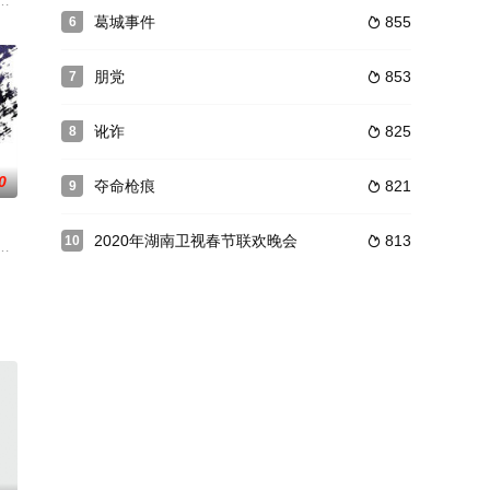
部最引人注目
经是拳击手的特里（马龙·白兰度MarlonB
拉的小说《衣冠禽兽》，描写火车司机雅克·朗蒂尔诞生在一个酗酒的家族，他
葛城事件
855
6

朋党
853
7

讹诈
825
8

0
夺命枪痕
821
9

2020年湖南卫视春节联欢晚会
813
10

万元代价接了一宗
与贩毒、伪钞交易、汽车走私等勾当。他手下的弗兰克
《大秦直道》在黄陵国家森林公园开拍。电影以发生在秦直道上的一段离奇护