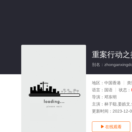
重案行动之
别名：zhonganxingdo
地区：
中国香港
类
语言：
国语
状态：
导演：
邓东明
主演：
林子聪,姜皓文
更新时间：
2023-12-
在线观看
