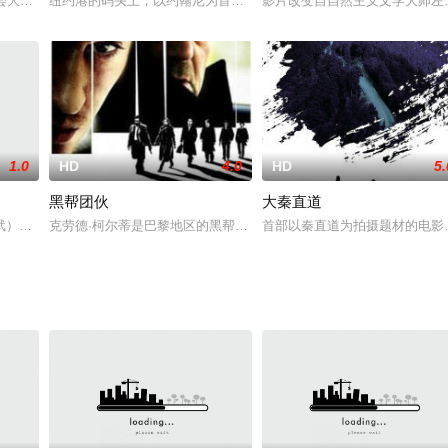
遇劫匪挟持，并目睹丈夫死于匪徒枪下。无法走出阴霾的她
会大萧条的沮丧无处不在，在一家地下酒吧里，却有着两个天才的表演者--俱乐
纽约港的码头上，以约翰尼为首的黑社会势力无情地压迫着码头工人们。曾
影片改变自自然主义文学大师左
1.0
HD
4.0
HD
5.
黑帮团伙
大秦直道
特判处监禁十二个月。\r\n身陷囹圄，火爆脾气暴躁
武）某次因为赌博被人殴打至重伤后，开始把生命看得一文不值，拿命赌命以八
克劳德·柯尔蒂是巴黎地区的黑帮教父，他统治夜总会等声色场所，参
首部以秦直道为拍摄题材的电影