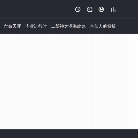




亡命天涯
毕业进行时
二郎神之深海蛟龙
合伙人的背叛