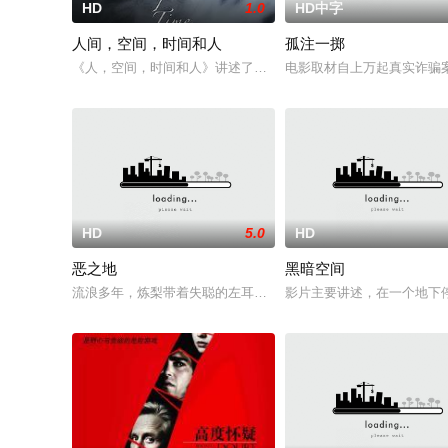
HD
1.0
HD中字
人间，空间，时间和人
孤注一掷
《人，空间，时间和人》讲述了一艘老军舰上不同年龄和职业的人
电影取材自上万起真实诈骗
HD
5.0
HD
恶之地
黑暗空间
流浪多年，炼梨带着失聪的左耳回到故乡大阪。为了生存，她加
影片主要讲述，在一个地下