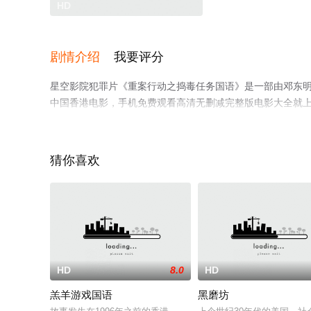
HD
剧情介绍
我要评分
星空影院犯罪片《重案行动之捣毒任务国语》是一部由邓东明导
中国香港电影，手机免费观看高清无删减完整版电影大全就
解。
猜你喜欢
HD
8.0
HD
羔羊游戏国语
黑磨坊