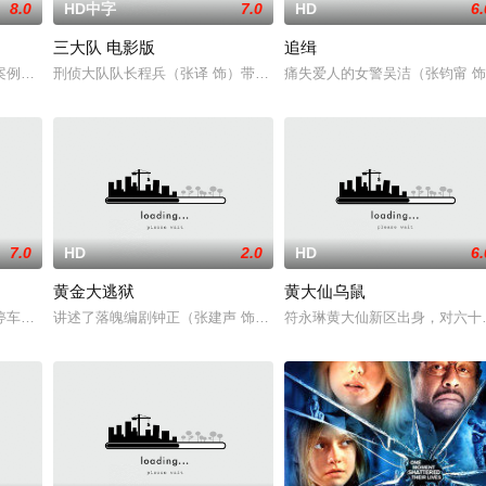
8.0
HD中字
7.0
HD
6.
三大队 电影版
追缉
之间发生的故事， 强奸，谋杀，兵变， 金基德没有给予
案例，境外网络诈骗全产业链骇人内幕将在大银幕上首度被揭秘。程序员潘生（
刑侦大队队长程兵（张译 饰）带领的三大队在办理一起恶性案件的过
痛失爱人的女警吴洁（张钧甯 
7.0
HD
2.0
HD
6.
黄金大逃狱
黄大仙乌鼠
入犯罪集团，担任诈欺行动的操盘手。弟弟甫出狱即故态复萌
停车场，两个蒙面男人抓住了一个年轻漂亮的女子——肖筱，亿万富翁的女儿。
讲述了落魄编剧钟正（张建声 饰）孤身涉险进入赤浪湾监狱，寻找祖
符永琳黄大仙新区出身，对六十