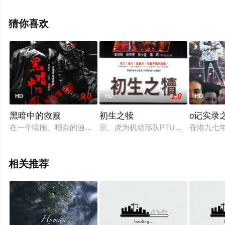
信息可移步至豆瓣电影、电视猫或剧情网等平台了解。
猜你喜欢
9.0
1.0
HD
HD
HD
黑暗中的救赎
初生之犊
o记实录
在一个喧闹、嘈杂的迪厅中，一群衣着时尚暴露的青年男女正在
宗、虎为机动部队PTU成员，因功而
香港九七
相关推荐