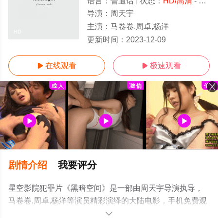
语言：
普通话
状态：
HD/高清
- 免费在线观看
导演：
周天宇
主演：
马卷卷,周卓,杨洋
HD
更新时间：
2023-12-09
在线观看
极速观看


剧情介绍
我要评分
星空影院犯罪片《黑暗空间》是一部由周天宇导演执导，
马卷卷,周卓,杨洋等演员精彩演绎的大陆电影，手机免费观
看高清无删减完整版电影大全就上星空电影网，更多相关
