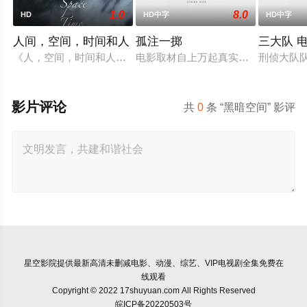
1.0
8.0
HD
HD中字
HD中字
人间，空间，时间和人
孤注一掷
三大队 
《人，空间，时间和人》讲述了一艘老军舰上不同年龄和职业的人
电影取材自上万起真实诈骗案例，境
刑侦大队
影片评论
共
0
条 “黑暗空间” 影评
星空影院
提供最新高清未删减电影、动漫、综艺、VIP电视剧全集免费在
线观看
Copyright © 2022 17shuyuan.com All Rights Reserved
皖ICP备20220503号