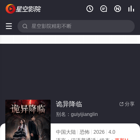






诡异降临
分享

别名：guiyijianglin
中国大陆
恐怖
2026
4.0