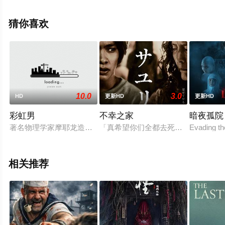
步至豆瓣电影、电视猫或剧情网等平台了解。
猜你喜欢
10.0
3.0
HD
更新HD
更新HD
彩虹男
不幸之家
暗夜孤院
著名物理学家摩耶龙造（見明凡太朗 饰）的家族中流传着一个恐
「真希望你们全都去死。」神木一家
Evading th
相关推荐