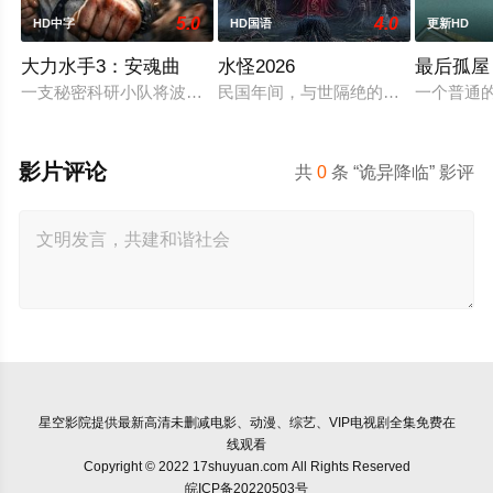
5.0
4.0
HD中字
HD国语
更新HD
大力水手3：安魂曲
水怪2026
最后孤屋
一支秘密科研小队将波派囚禁在地下军事基地，试图驯化并利用
民国年间，与世隔绝的怪水村被湖中“
一个普通的
影片评论
共
0
条 “诡异降临” 影评
星空影院
提供最新高清未删减电影、动漫、综艺、VIP电视剧全集免费在
线观看
Copyright © 2022 17shuyuan.com All Rights Reserved
皖ICP备20220503号