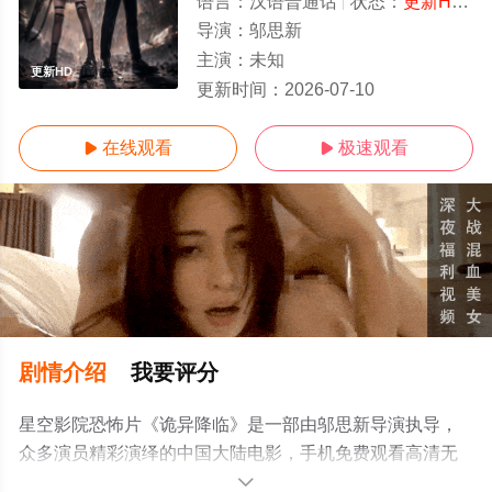
语言：
汉语普通话
状态：
更新HD/高清
导演：
邬思新
主演：
未知
更新HD
更新时间：
2026-07-10
在线观看
极速观看


剧情介绍
我要评分
星空影院恐怖片《诡异降临》是一部由邬思新导演执导，
众多演员精彩演绎的中国大陆电影，手机免费观看高清无
删减完整版电影大全就上星空电影网，更多相关信息可移
