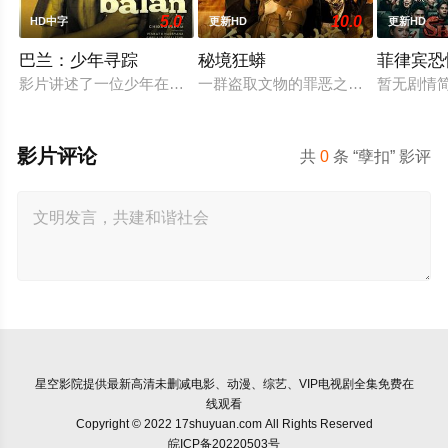
5.0
10.0
HD中字
更新HD
更新HD
巴兰：少年寻踪
秘境狂蟒
菲律宾恐
影片讲述了一位少年在动荡的童年中长大，母亲又突然失踪后，
一群盗取文物的罪恶之徒，在一次盗
暂无剧情
影片评论
共
0
条 “孽扣” 影评
星空影院
提供最新高清未删减电影、动漫、综艺、VIP电视剧全集免费在
线观看
Copyright © 2022 17shuyuan.com All Rights Reserved
皖ICP备20220503号