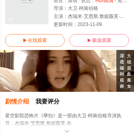
语言：
英语
状态：
HD/高清
- 免费在线观看
导演：
大卫·柯南伯格
主演：
杰瑞米·艾恩斯,詹妮薇芙·布卓,Heidi,von,Palleske,Barbara,Gordon
HD
更新时间：
2023-11-09
在线观看
极速观看


剧情介绍
我要评分
星空影院恐怖片《孽扣》是一部由大卫·柯南伯格导演执
导，杰瑞米·艾恩斯,詹妮薇芙·布
卓,Heidi,von,Palleske,Barbara,Gordon等演员精彩演绎的
