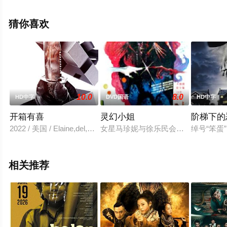
加拿大电影，手机免费观看高清无删减完整版电影大全就
上星空电影网，更多相关信息可移步至豆瓣电影、电视猫
猜你喜欢
或剧情网等平台了解。
10.0
8.0
HD中字
DVD国语
HD中字
开箱有喜
灵幻小姐
阶梯下的
2022 / 美国 / Elaine,del,Valle,Katherine,Diaz,Nicholas,Ryan,Hern
女星马珍妮与徐乐民会演新片，遭徐
绰号“笨蛋”
相关推荐