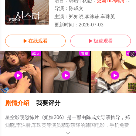
语言：
韩语
状态：
更新HD/高清
- 免费在线观看
导演：
陈成文
主演：
郑知晓,李洙赫,车珠英
更新HD
更新时间：
2026-07-03
在线观看
极速观看


剧情介绍
我要评分
星空影院恐怖片《姐妹206》是一部由陈成文导演执导，郑
知晓,李洙赫,车珠英等演员精彩演绎的韩国电影，手机免费
观看高清无删减完整版电影大全就上星空电影网，更多相
