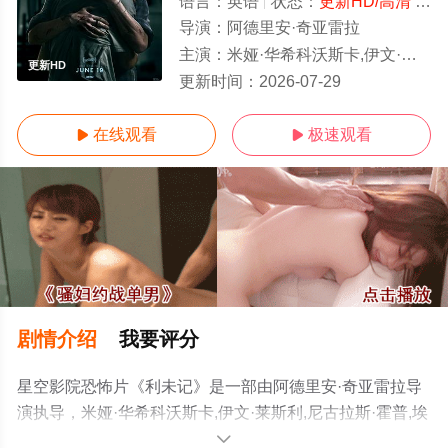
语言：
英语
状态：
更新HD/高清
- 免费在线观看
导演：
阿德里安·奇亚雷拉
主演：
米娅·华希科沃斯卡,伊文·莱斯利,尼古拉斯·霍普,埃德温娜·雷恩,香农·贝里,黛维达·麦肯齐,扎赫拉·纽曼
更新HD
更新时间：
2026-07-29
在线观看
极速观看


剧情介绍
我要评分
星空影院恐怖片《利未记》是一部由阿德里安·奇亚雷拉导
演执导，米娅·华希科沃斯卡,伊文·莱斯利,尼古拉斯·霍普,埃
德温娜·雷恩,香农·贝里,黛维达·麦肯齐,扎赫拉·纽曼,乔·伯德,
