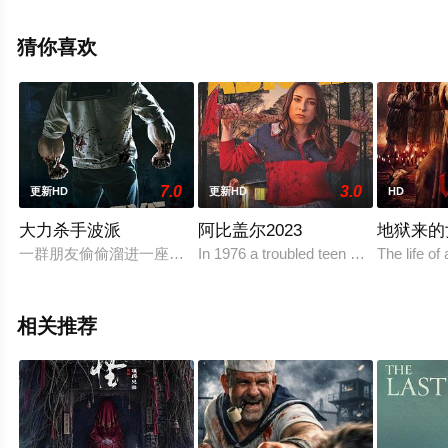
罗斯·弗拉纳根,史泰西·克劳森,杰瑞米·布莱维特,提亚拉·布
洛克,Kamran·Fulleylove,埃罗伊·简
猜你喜欢
特,Julia·Grace,Jason·Hura,Hyu·Motoki,Anna·M等演员精彩
演绎的澳大利亚电影，手机免费观看高清无删减完整版电
影大全就上星空电影网，更多相关信息可移步至豆瓣电
影、电视猫或剧情网等平台了解。
7.0
3.0
更新HD
更新HD
HD
大力杀手波派
阿比盖尔2023
地狱来的
一群朋友偷偷溜进一座废弃的菠菜罐头厂，准备拍摄一部关于“水手
In 1976 a troubled teen befriends her b
The life of
相关推荐