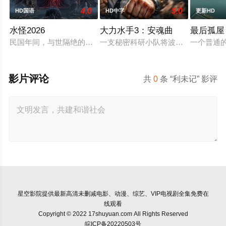
4.0
5.0
HD国语
HD中字
更新HD
水怪2026
大力水手3：安魂曲
最后孤屋
民国年间，与世隔绝的怪水村被湖中“水猴子”所扰。此物实为濒
一支秘密科研小队将波派囚禁在地下
一个普通的
影片评论
共
0
条 “利未记” 影评
星空影院
提供最新高清未删减电影、动漫、综艺、VIP电视剧全集免费在
线观看
Copyright © 2022 17shuyuan.com All Rights Reserved
皖ICP备20220503号