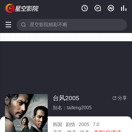






台风2005
分享

别名：taifeng2005
韩国
剧情
2005
7.0