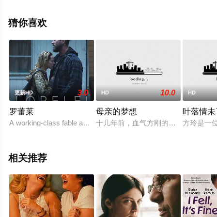
大卫·诺等演员精彩演绎的韩国电影，手机免费观看高清无
删减完整版电影大全就上星空电影网，更多相关信息可移
猜你喜欢
步至豆瓣电影、电视猫或剧情网等平台了解。
3.0
10.0
更新HD
HD
HD
罗蕾莱
母亲的梦想
叶落情未
A working-class fable about a biker, a mermaid and thre
十几年前，血气方刚的李志国（胡大
方玲是一
相关推荐