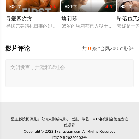
3.0
4.0
HD中字
HD中字
HD中字
寻爱四次方
埃莉莎
坠落也无
寻找完美婚礼日期的过程，扎拉经历了一连串的冒险——并走向
35岁的埃莉莎已入狱十年，她因杀
安妮是一
影片评论
共
0
条 “台风2005” 影评
星空影院
提供最新高清未删减电影、动漫、综艺、VIP电视剧全集免费在
线观看
Copyright © 2022 17shuyuan.com All Rights Reserved
皖ICP备20220503号