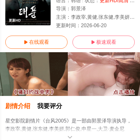
语言：
韩语
状态：
更新HD/高清
- 免费在线观看
导演：
郭景泽
主演：
李政宰,黄健,张东健,李美妍,郭仁俊,申星一,大卫·麦金尼斯,Wook·Heo,John·David·Di
更新HD
更新时间：
2026-06-20
在线观看
极速观看


剧情介绍
我要评分
星空影院剧情片《台风2005》是一部由郭景泽导演执导，
李政宰,黄健,张东健,李美妍,郭仁俊,申星一,大卫·麦金尼
斯,Wook·Heo,John·David·Dix,Chatthapong·Pantanaunkul,
