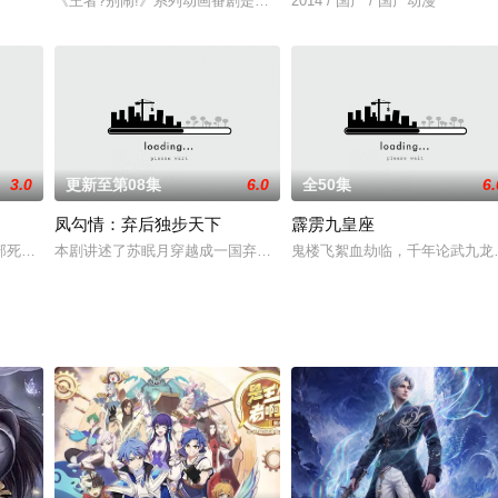
《王者?别闹!》系列动画番剧是根据腾讯游戏《王者荣耀》的真实游
2014 / 国产 / 国产动漫
糖童
3.0
更新至第08集
6.0
全50集
6.
凤勾情：弃后独步天下
霹雳九皇座
部死亡，最强剑仙柳巷本为山河最强之人，但是因为追寻成仙之路将自身一分为
本剧讲述了苏眠月穿越成一国弃后，皇上视她如蔽履不说，还高调迎
鬼楼飞絮血劫临，千年论武九龙