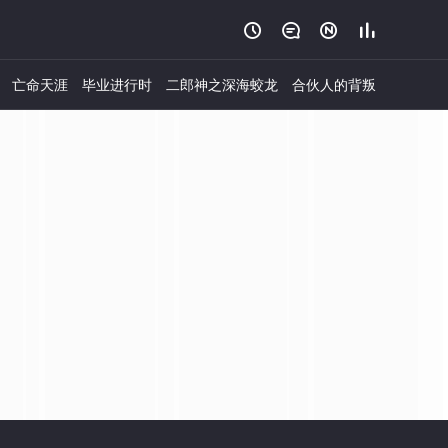




亡命天涯
毕业进行时
二郎神之深海蛟龙
合伙人的背叛