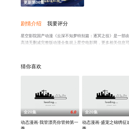
更新第06集
剧情介绍
我要评分
星空影院国产动漫《云深不知梦特别篇：逐冥之役》是一部由
高清无删减完整版动漫全集就上星空电影网，更多相关信息
猜你喜欢
全20集
6.0
全20集
动态漫画·我管漂亮你管帅第一
动态漫画·盛宠之锦绣征
季
季