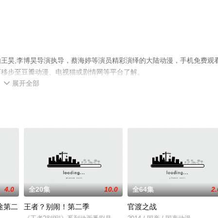
王昊,李博昊导演执导，蔡海婷等演员精彩演绎的大陆动漫，手机免费观
可移步至豆瓣动漫、电视猫或剧情网等平台了解。
展开全部

4.0
全20集
10.0
全64集
2.
途第二
王者？别闹！第二季
官渡之战