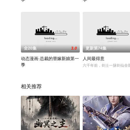
2019 / 国产 / 丁传慧,周航,李晓佳,吴浩
2020 / 国产 / 皮皮,李晓佳,
全20集
3.0
更新第74集
动态漫画·总裁的替嫁新娘第一
人间最得意
季
六千年前，剑士一脉剑仙全
2019 / 国产 / 国产动漫
相关推荐