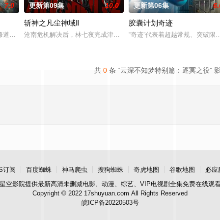
7.0
更新第09集
10.0
更新第06集
6.
斩神之凡尘神域Ⅱ
胶囊计划奇迹
然与人类世界的兴衰而生，也与万物命运相连。当人类世界灾
修道而生，为应劫而至，他身化亿万血雨，洒落万古岁月，经历无数时空的熬炼
沧南危机解决后，林七夜完成津南山为期一年的守夜人集训考核，成为
“奇迹”代表着超越常规、突破
共
0
条 “云深不知梦特别篇：逐冥之役” 
S订阅
百度蜘蛛
神马爬虫
搜狗蜘蛛
奇虎地图
谷歌地图
必应
星空影院
提供最新高清未删减电影、动漫、综艺、VIP电视剧全集免费在线观
Copyright © 2022 17shuyuan.com All Rights Reserved
皖ICP备20220503号