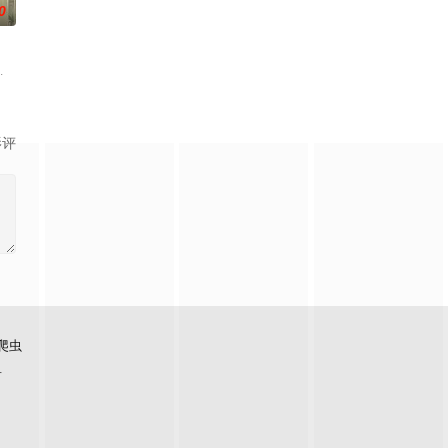
0
，岁月长河的洗礼
了正式的守夜人后，重回136小队，与伙伴再度开启
限制，达到某种非凡成就，往往伴随着一种神秘感，让人们产生敬畏和好奇。这1
影评
爬虫
看