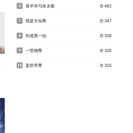
戏情景改编,讲述玩家们熟悉的众多英雄在王者峡谷中
喜羊羊与灰太狼
482
6

我是大仙尊
347
7

剑道第一仙
326
8

0
一世独尊
325
9

盖世帝尊
315
10

二导致战力大跌而
娶顾灵，日日夜夜秀很爱。苏眠月倒乐得清闲，把现代游
身；幽皇邪帝染红月，一页天书点真心。天外浮舻现·破鬼楼，玄空应血劫·灾殃