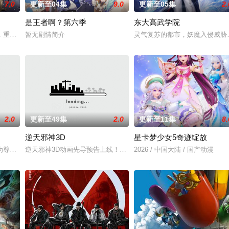
7.0
更新至04集
9.0
更新至05集
2.
是王者啊？第六季
东大高武学院
联手背叛，残忍杀害后抛尸乱葬岗。濒死之际，他唤醒了上古
，重生跌落凡尘沦为底层杂役！身怀绝世造化神丹与逆天功法，仅凭一柄锈剑掀
暂无剧情简介
灵气复苏的都市，妖魔入侵威胁
2.0
更新至49集
2.0
更新至11集
8.
逆天邪神3D
星卡梦少女5奇迹绽放
韶月奉命成婚。两人在洞房夜发起暗杀，却发现彼此皆是不死
为尊；双生武脉，再现世间！醉卧美人膝，成就丹道至尊！
逆天邪神3D动画先导预告上线！掌天毒之珠，承邪神之血，修逆天之
2026 / 中国大陆 / 国产动漫