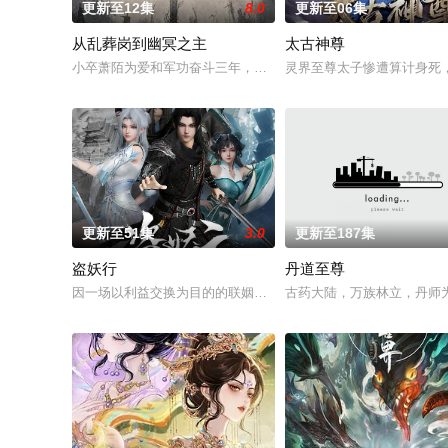
更新至12集
8.0
更新至06集
从乱葬岗到幽冥之主
太古神尊
小卒萧陌为爱和军功奋斗三年，却被恋人柳莺儿与将军之子赵昊
灵界至尊太子惨遭算计身死
更新至51集
3.0
更新至187集
盗妖行
丹道至尊
因一场以利益交换为目的的联姻，太玄楼刺客江元与九璇宗圣女
古药大陆，万族林立，丹师