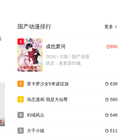
国产动漫排行
更多

看
1
成也萧河
995

2026 / 大陆 / 国产动漫
状态：更新至03集
星卡梦少女5奇迹绽放
638
2

动态漫画·我是大仙尊
560
3

剑域风云
548
4

0
大千小镇
511
5
