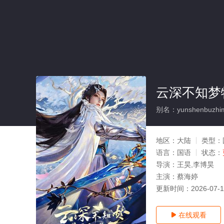
云深不知梦
别名：yunshenbuzhime
地区：
大陆
类型：
语言：
国语
状态：
导演：
王昊,李博昊
主演：
蔡海婷
更新时间：
2026-07-
在线观看
