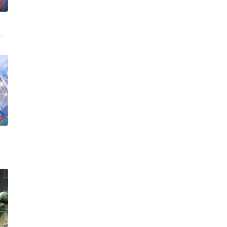
0
翻整片武道世界。
来袭，天生废灵根的少年秦雨体内意外觉醒神力，被选中成为神秘至强功法万
0
力。高能工作室出品，爱奇艺全网独播，敬请期待！