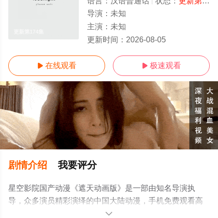
语言：
汉语普通话
状态：
更新第174集
导演：
未知
主演：
未知
更新第174集
更新时间：
2026-08-05
在线观看
极速观看


剧情介绍
我要评分
星空影院国产动漫《遮天动画版》是一部由知名导演执
导，众多演员精彩演绎的中国大陆动漫，手机免费观看高
清无删减完整版动漫全集就上星空电影网，更多相关信息
