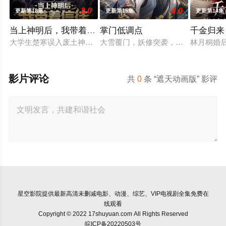
2.0
4.0
更新第18集
更新第15集
更新第14集
当上神明后，我带着信徒干翻了废土
掌门低调点
千金归来
大学生楚寒误入废土神选游戏，新手保护期即将结束，他急中生智
大雪覆门，妖修突袭，屠尽墨门，少
林月桐婚
影片评论
共
0
条 “遮天动画版” 影评
星空影院
提供最新高清未删减电影、动漫、综艺、VIP电视剧全集免费在
线观看
Copyright © 2022 17shuyuan.com All Rights Reserved
皖ICP备20220503号