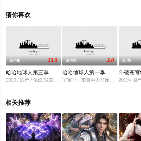
可移步至豆瓣动漫、电视猫或剧情网等平台了解。
猜你喜欢
10.0
2.0
全26集
全26集
全3集
哈哈地球人第三季
哈哈地球人第一季
斗破苍穹
2020 / 国产 / 龟娘,翁媛,柯暮卿,张沛
宇宙中，来自半人马座比邻星β的哈
2019 / 
相关推荐