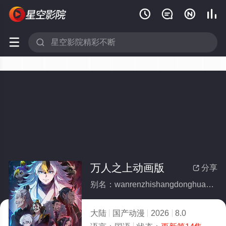






万人之上动画版
分享

别名：wanrenzhishangdonghuaban
大陆
国产动漫
2026
8.0