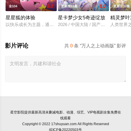
6.0
8.0
全104
更新至11集
更新至10集
星星狐的体验
星卡梦少女5奇迹绽放
精灵梦叶
以快乐成长为主题，通过星星狐演绎不同的职业角色，帮助了孩
2026 / 中国大陆 / 国产动漫
人类世界
影片评论
共
0
条 “万人之上动画版” 影评
星空影院
提供最新高清未删减电影、动漫、综艺、VIP电视剧全集免费在
线观看
Copyright © 2022 17shuyuan.com All Rights Reserved
皖ICP备20220503号