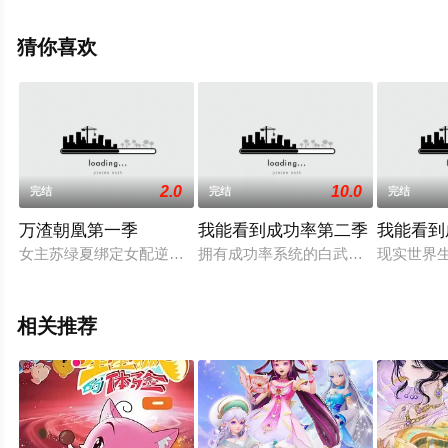
移步至豆瓣动漫、电视猫或剧情网等平台了解。
猜你喜欢
2.0
10.0
完结
完结
完结
万渣朝凰第一季
我能看到成功率第二季
我能看到
女主苏绿夏绑定女配逆袭系统，穿越千万小世界，凭借非凡演技
拥有成功率系统的白武，又得贵人相
现实世界
相关推荐