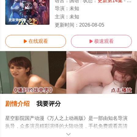
语言：
国语
状态：
更新第14集
- 免费在线观看
导演：
未知
主演：
未知
更新第14集
更新时间：
2026-08-05
在线观看
极速观看


剧情介绍
我要评分
星空影院国产动漫《万人之上动画版》是一部由知名导演
执导，众多演员精彩演绎的大陆动漫，手机免费观看高清
无删减完整版动漫全集就上星空电影网，更多相关信息可
