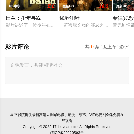
5.0
10.0
HD中字
更新HD
更新HD
巴兰：少年寻踪
秘境狂蟒
菲律宾恐
影片讲述了一位少年在动荡的童年中长大，母亲又突然失踪后，
一群盗取文物的罪恶之徒，在一次盗
暂无剧情
影片评论
共
0
条 “鬼上车” 影评
星空影院
提供最新高清未删减电影、动漫、综艺、VIP电视剧全集免费在
线观看
Copyright © 2022 17shuyuan.com All Rights Reserved
皖ICP备20220503号