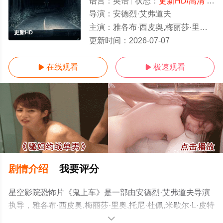
语言：
英语
状态：
更新HD/高清
- 免费在线观看
导演：
安德烈·艾弗道夫
主演：
雅各布·西皮奥,梅丽莎·里奥,托尼·杜佩,米歇尔·L·皮特斯,卢·洛贝尔,德薇埃尔·约翰逊,邦妮·迪肖恩,
更新HD
更新时间：
2026-07-07
在线观看
极速观看


剧情介绍
我要评分
星空影院恐怖片《鬼上车》是一部由安德烈·艾弗道夫导演
执导，雅各布·西皮奥,梅丽莎·里奥,托尼·杜佩,米歇尔·L·皮特
斯,卢·洛贝尔,德薇埃尔·约翰逊,邦妮·迪肖恩,布雷特·贝德罗
