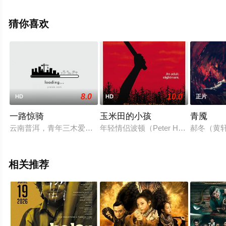
西安,杰西卡·克鲁兹等演员精彩演绎的美国电影，手机免费
观看高清无删减完整版电影大全就上星空电影网，更多相
猜你喜欢
关信息可移步至豆瓣电影、电视猫或剧情网等平台了解。
8.0
10.0
HD
HD
正片
一路惊骑
玉米田的小孩
青魇
云南普洱，青年三木爱上了来打工的小芭蕉，小芭蕉告诉三木，
年轻情侣波顿（Peter Horton 饰）和
郝冬（黄
相关推荐