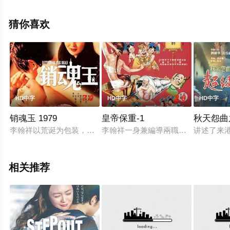
至豆瓣电影、电视猫或剧情网等平台了解。
猜你喜欢
7.0
2.0
HD中字
HD中字
HD中字
销魂玉 1979
皇帝保重-1
秋天怨曲
李翰祥以荒诞为包装，透过三个青山精神病院病人讲述的奇异经历
李翰祥一身兼編導兩職所炮製的《皇
讲述了来
相关推荐