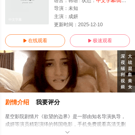
语言：
韩语
状态：
中文字幕/高清
- 
导演：
未知
主演：
成妍
中文字幕
更新时间：
2025-12-10
在线观看
极速观看


剧情介绍
我要评分
星空影院剧情片《欲望的边界》是一部由知名导演执导，
成妍等演员精彩演绎的韩国电影，手机免费观看高清无删
减完整版电影大全就上星空电影网，更多相关信息可移步
