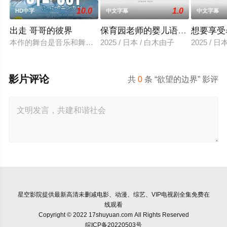
10.0
1.0
HD中字
中文字幕
中文字幕
出走 哥哥的彼界
保育园老师的婴儿语让人超兴奋
想要享受
本作的舞台是音乐和舞蹈融入生活的冲绳。与母亲朱音、妹妹舞
2025 / 日本 / 白木由子
2025 / 
影片评论
共
0
条 “欲望的边界” 影评
星空影院
提供最新高清未删减电影、动漫、综艺、VIP电视剧全集免费在
线观看
Copyright © 2022 17shuyuan.com All Rights Reserved
皖ICP备20220503号