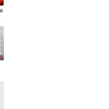
0
篇
际，他唤醒了上古
前期的故事。明朝从元末乱世中浴火而生的大一统王朝，可在建国初期就面临
敝。穿越成国足替补的林锋绑定“球星技能复刻”系统
0
，借助神霄宫主曲
毒人间，捕蛇者许应因看不惯为幽界卖命的草头神欺压百
『花仙子』全新动画 新作将继承经典、结合潮流、呈现崭新的花仙子世界。