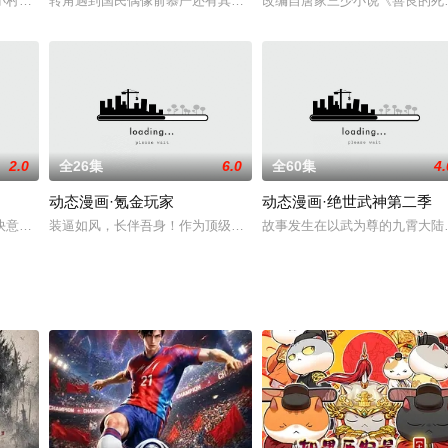
小村落石村，在稀世珍宝降临后成了各大部族觊觎的对象，村中年仅三岁的孩童
转角遇到国民偶像俞慕严还有其他大明星？吃着瓜望着手中遥控器发
改编自唐家三少小说《善良的死
此摇身一变百万富翁？美女对他一见钟情？利用成功率走向人
2.0
全26集
6.0
全60集
4.
动态漫画·氪金玩家
动态漫画·绝世武神第二季
肚子男扮女装，结果却被村民骗了，成了献祭河伯的祭品。杨
快意十三刀》讲述的是一名少年立志成为大☆巨☆侠并为此付出泪水、汗水与智
装逼如风，长伴吾身！作为顶级氪金玩家，他拥有最炫的职业，最酷
故事发生在以武为尊的九霄大陆