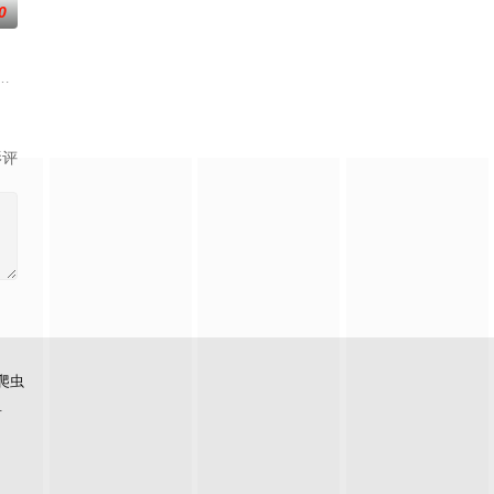
0
开山弟子徐阳一直是炼气期，为突破修为早日飞升，徐阳
，不想，他才刚将剑武魂修炼成雏形，未婚妻姬漫夭就趁机夺走了他的武魂，
，陈木早已开启了
影评
爬虫
看