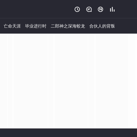




亡命天涯
毕业进行时
二郎神之深海蛟龙
合伙人的背叛