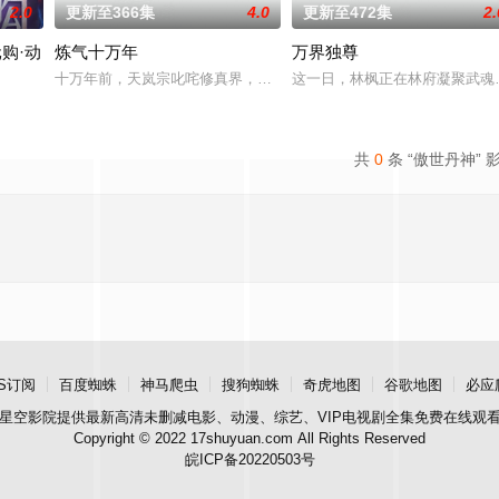
2.0
更新至366集
4.0
更新至472集
2.
购·动
炼气十万年
万界独尊
两家围绕这一个将决定二者命运的契机，展开明争暗斗。最终
十万年前，天岚宗叱咤修真界，宗内弟子皆是天骄，所向披靡。唯独
这一日，林枫正在林府凝聚武魂
携万亿诡币重生，开局直接化身天使投资人，当其他人为了几块冥币大打出手时
共
0
条 “傲世丹神” 
S订阅
百度蜘蛛
神马爬虫
搜狗蜘蛛
奇虎地图
谷歌地图
必应
星空影院
提供最新高清未删减电影、动漫、综艺、VIP电视剧全集免费在线观
Copyright © 2022 17shuyuan.com All Rights Reserved
皖ICP备20220503号