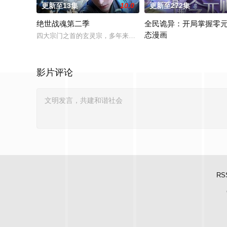
更新至13集
10.0
更新至272集
绝世战魂第二季
全民诡异：开局掌握零元
态漫画
四大宗门之首的玄灵宗，多年来第一次来临水城选拔弟子，方秦
诡异末世降临，男主角陈木
影片评论
RS