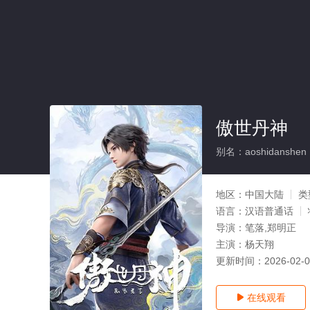
傲世丹神
别名：aoshidanshen
地区：
中国大陆
类
语言：
汉语普通话
导演：
笔落,郑明正
主演：
杨天翔
更新时间：
2026-02-
在线观看
