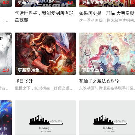
8.0
更新至21集
4.0
更新至06集
5.
气运世界杯，我能复制所有球
如果历史是一群喵 大明皇朝
星技能
而乔治从
年，却被恋人柳莺儿与将军之子赵昊联手背叛，残忍杀害后抛尸乱葬岗。濒死之
这一季动画我们将为您讲述明朝
平行世界，足球胜负直接绑定国运。Z国连年战败，国运衰微，民生凋
1.0
更新至06集
8.0
更新至22集
8.
择日飞升
花仙子之魔法香对论
溪沙、赤霞峰、风吟山庄、无尘岛、轩辕门五大宗门共同守
帝古飞扬被世界规则所限，修为困在九天武帝境多年，难以突破。为了摆脱困境
乱世之下，妖祟横生，奸佞当道。又值幽界入侵，人、幽两界势力荼
东映动画与腾讯宣布将联手打造