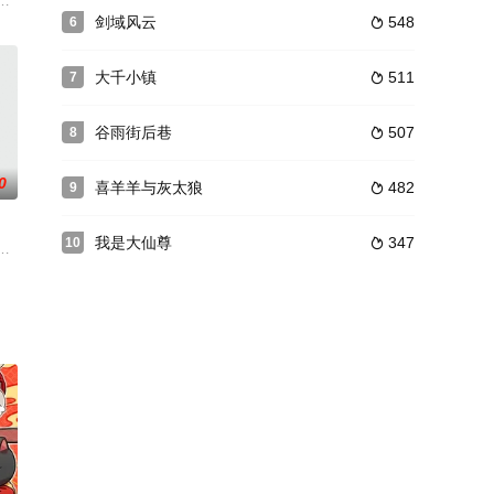
石昊在与各部族的
现：原来是穿越进了热播电视剧中！没办法，打扰了男主
神》，从小以偷盗为生但却纯朴善良的阿呆，在一次行窃之时被强大的炼金术
剑域风云
548
6

大千小镇
511
7

谷雨街后巷
507
8

0
喜羊羊与灰太狼
482
9

我是大仙尊
347
10

商的动人故事。
的装备，更是习惯了在龙套们的震惊中低调得进行自己的
，讲述了现代学生林枫，因为一场车祸，穿越到武魂未觉醒的“废物”林家大少爷