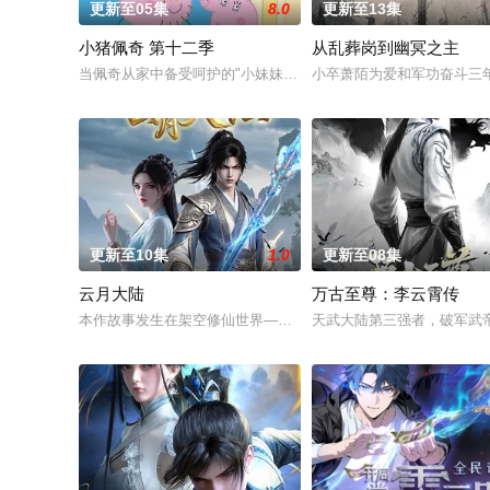
更新至05集
8.0
更新至13集
小猪佩奇 第十二季
从乱葬岗到幽冥之主
当佩奇从家中备受呵护的"小妹妹"一跃成为肩负责任的"大姐姐"，
小卒萧陌为爱和军功奋斗三
更新至10集
1.0
更新至08集
云月大陆
万古至尊：李云霄传
本作故事发生在架空修仙世界——云月大陆。 大陆鼎盛时期由浣
天武大陆第三强者，破军武