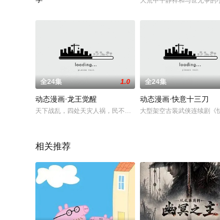
大荒中平静祥和与世无争的
现实世界生活失意的白武突然获得了看到事件成功率的异能？从
全24集
1.0
全24集
动态漫画·龙王觉醒
动态漫画·快意十三刀
天下战乱，四处天灾人祸，民不聊生，流落异乡的杨朔为了填饱
大型架空古装武侠连续剧《
相关推荐