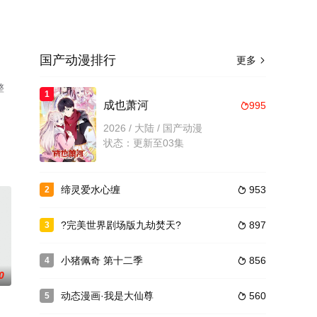
国产动漫排行
更多

整
1
成也萧河
995

2026 / 大陆 / 国产动漫
状态：更新至03集
缔灵爱水心缠
953
2

?完美世界剧场版九劫焚天?
897
3

小猪佩奇 第十二季
856
4

0
动态漫画·我是大仙尊
560
5
