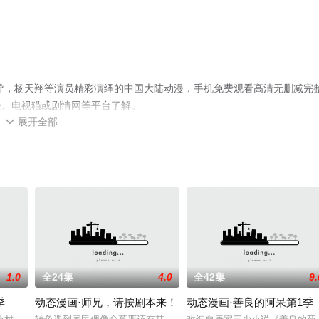
导，杨天翔等演员精彩演绎的中国大陆动漫，手机免费观看高清无删减完
漫、电视猫或剧情网等平台了解。
展开全部

1.0
全24集
4.0
全42集
9.
季
动态漫画·师兄，请按剧本来！
动态漫画·善良的阿呆第1季