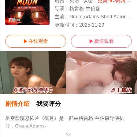
语言：
英语
状态：
更新HD/高清
- 免费在线观看
导演：
格雷格·兰伯森
主演：
Grace,Adams-Short,Aaron,Krygier,Kayla,Malika,Gabriell
更新HD
更新时间：
2025-11-29
在线观看
极速观看


剧情介绍
我要评分
星空影院恐怖片《疯月》是一部由格雷格·兰伯森导演执
导，Grace,Adams-
Short,Aaron,Krygier,Kayla,Malika,Gabrielle,Nunzio等演员
