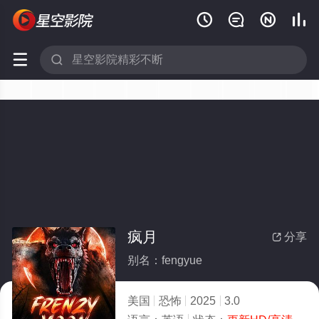






疯月
分享

别名：fengyue
美国
恐怖
2025
3.0