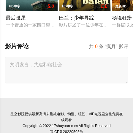
5.0
5.0
HD中字
HD中字
更新HD
最后孤屋
巴兰：少年寻踪
秘境狂蟒
一个普通的一家四口突遭诡异变故，被困在自家房屋中超过 100
影片讲述了一位少年在动荡的童年中
一群盗取
影片评论
共
0
条 “疯月” 影评
星空影院
提供最新高清未删减电影、动漫、综艺、VIP电视剧全集免费在
线观看
Copyright © 2022 17shuyuan.com All Rights Reserved
皖ICP备20220503号