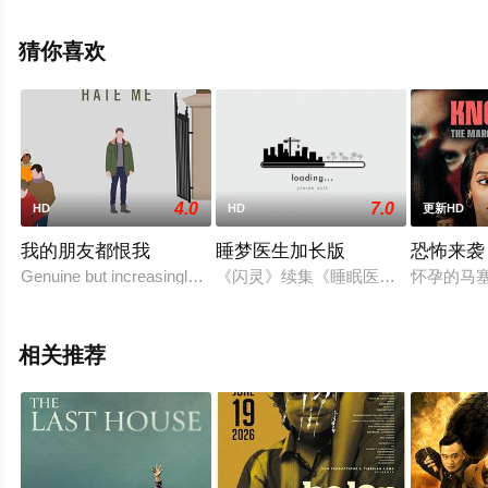
精彩演绎的美国电影，手机免费观看高清无删减完整版电
影大全就上星空电影网，更多相关信息可移步至豆瓣电
猜你喜欢
影、电视猫或剧情网等平台了解。
4.0
7.0
HD
HD
更新HD
我的朋友都恨我
睡梦医生加长版
恐怖来袭
Genuine but increasingly insecure Pete is cautiously ex
《闪灵》续集《睡眠医师》(Doctor S
怀孕的马塞
相关推荐