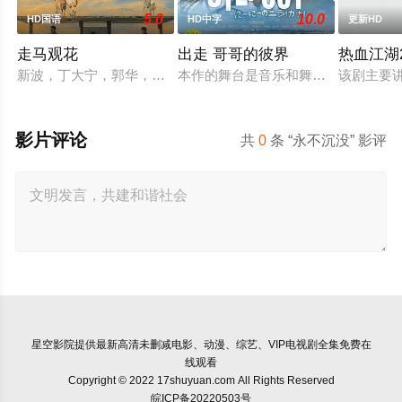
5.0
10.0
HD国语
HD中字
更新HD
走马观花
出走 哥哥的彼界
热血江湖2
新波，丁大宁，郭华，程一木他们毕业于同一所大学。他们和很
本作的舞台是音乐和舞蹈融入生活的
该剧主要
影片评论
共
0
条 “永不沉没” 影评
星空影院
提供最新高清未删减电影、动漫、综艺、VIP电视剧全集免费在
线观看
Copyright © 2022 17shuyuan.com All Rights Reserved
皖ICP备20220503号