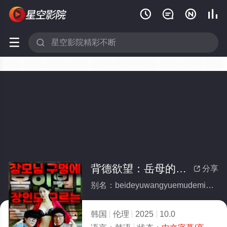






背德欲望：岳母的密室游戏
分享

别名：beideyuwangyuemudemishiyouxi
韩国
伦理
2025
10.0