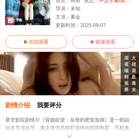
语言：
韩语
状态：
中文字幕/高清
- 
导演：
未知
主演：
素金
中文字幕
更新时间：
2025-09-07
在线观看
极速观看


剧情介绍
我要评分
星空影院剧情片《背德欲望：岳母的密室游戏》是一部由
知名导演执导，素金等演员精彩演绎的韩国电影，手机免
费观看高清无删减完整版电影大全就上星空电影网，更多
