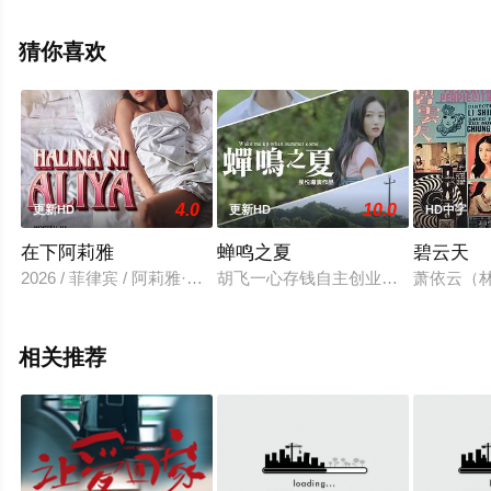
相关信息可移步至豆瓣电影、电视猫或剧情网等平台了
解。
猜你喜欢
4.0
10.0
更新HD
更新HD
HD中字
在下阿莉雅
蝉鸣之夏
碧云天
2026 / 菲律宾 / 阿莉雅·雷蒙多
胡飞一心存钱自主创业，却被骗走所
萧依云（
相关推荐