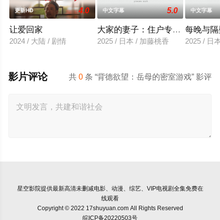
4.0
5.0
更新HD
中文字幕
中文字幕
让爱回家
大家的妻子：住户专用洞口
每晚与隔
2024 / 大陆 / 剧情
2025 / 日本 / 加藤桃香
2025 / 
影片评论
共
0
条 “背德欲望：岳母的密室游戏” 影评
星空影院
提供最新高清未删减电影、动漫、综艺、VIP电视剧全集免费在
线观看
Copyright © 2022 17shuyuan.com All Rights Reserved
皖ICP备20220503号