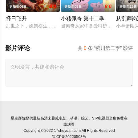
8.0
8.0
更新至06集
更新至05集
更新至13集
择日飞升
小猪佩奇 第十二季
从乱葬岗
乱世之下，妖祟横生，奸佞当道。又值幽界入侵，人、幽两界势
当佩奇从家中备受呵护的"小妹妹"一跃
小卒萧陌
影片评论
共
0
条 “紫川第二季” 影评
星空影院
提供最新高清未删减电影、动漫、综艺、VIP电视剧全集免费在
线观看
Copyright © 2022 17shuyuan.com All Rights Reserved
皖ICP备20220503号