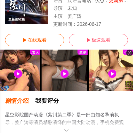
语言：
汉语普通话
状态：
更新第52集
导演：
未知
主演：
姜广涛
更新第52集
更新时间：
2026-06-17
在线观看
极速观看


剧情介绍
我要评分
星空影院国产动漫《紫川第二季》是一部由知名导演执
导，姜广涛等演员精彩演绎的中国大陆动漫，手机免费观
看高清无删减完整版动漫全集就上星空电影网，更多相关
