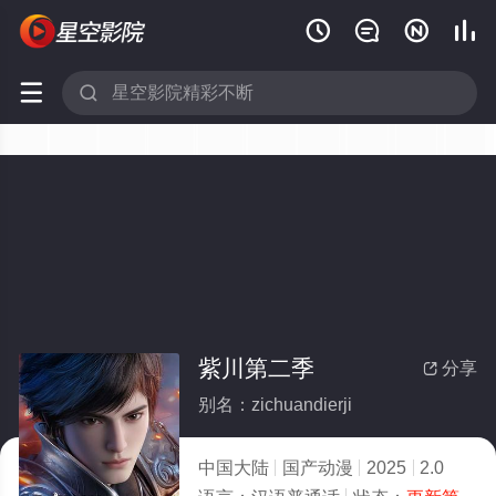






紫川第二季
分享

别名：zichuandierji
中国大陆
国产动漫
2025
2.0