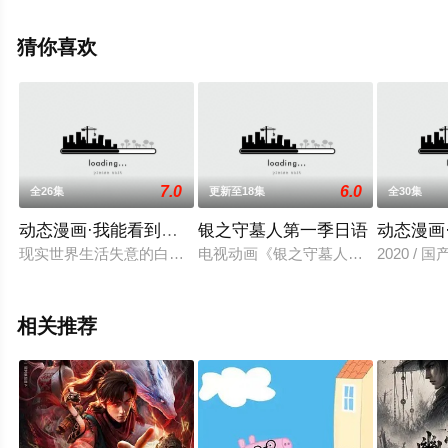
信息可移步至豆瓣动漫、电视猫或剧情网等平台了解。
猜你喜欢
7.0
6.0
全26集
更新至18集
全30集
动态漫画·我能看到成功率第一季
银之守墓人第一季日语
动态漫画
现实世界生活失意的白武突然获得了看到事件成功率的异能？从
电视动画《银之守墓人》改编自中国同名网
2020 / 
相关推荐