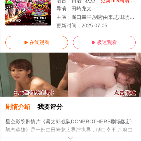
语言：
日语
状态：
更新HD/高清
- 免费在线观看
导演：
田崎龙太
主演：
樋口幸平,别府由来,志田琥珀,柊太朗,铃木浩文,驹木根葵汰,富永勇也,高桥慎之介,宫崎亚美沙,和田聪宏
更新HD
更新时间：
2025-07-05
在线观看
极速观看


剧情介绍
我要评分
星空影院剧情片《暴太郎战队DONBROTHERS剧场版新·
初恋英雄》是一部由田崎龙太导演执导，樋口幸平,别府由
来,志田琥珀,柊太朗,铃木浩文,驹木根葵汰,富永勇也,高桥慎
