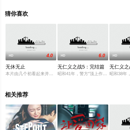
之介,宫崎亚美沙,和田聪宏等演员精彩演绎的日本电影，手
机免费观看高清无删减完整版电影大全就上星空电影网，
猜你喜欢
更多相关信息可移步至豆瓣电影、电视猫或剧情网等平台
了解。
4.0
6.0
HD
HD
HD
无休无止
无仁义之战5：完结篇
无仁义之
本片由几个初看起来并无关系的线索汇聚而成：一个律师本应为
昭和41年，警方“顶上作战”使广岛
昭和38
相关推荐