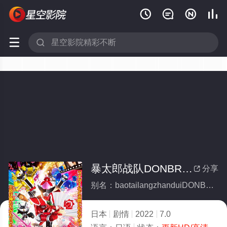






暴太郎战队DONBROTHERS剧场版新·初恋英雄
分享

别名：baotailangzhanduiDONBROTHERSjuchangbanxinchulianyingxiong
日本
剧情
2022
7.0