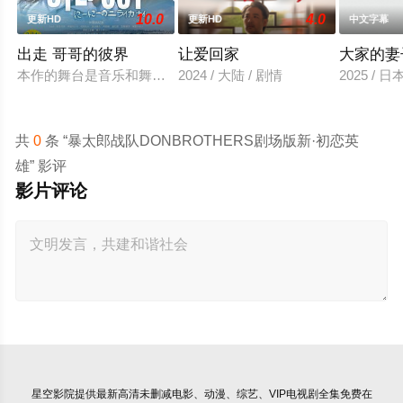
10.0
4.0
更新HD
更新HD
中文字幕
出走 哥哥的彼界
让爱回家
大家的妻
本作的舞台是音乐和舞蹈融入生活的冲绳。与母亲朱音、妹妹舞
2024 / 大陆 / 剧情
2025 / 
共
0
条 “暴太郎战队DONBROTHERS剧场版新·初恋英
雄” 影评
影片评论
星空影院
提供最新高清未删减电影、动漫、综艺、VIP电视剧全集免费在