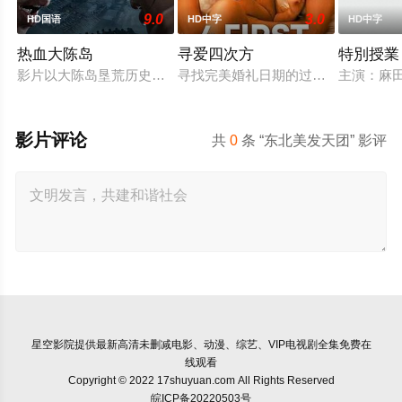
9.0
3.0
HD国语
HD中字
HD中字
热血大陈岛
寻爱四次方
特別授業
影片以大陈岛垦荒历史为创作底色，在尊重历史真实性的前提下
寻找完美婚礼日期的过程，扎拉经历
主演：麻田
影片评论
共
0
条 “东北美发天团” 影评
星空影院
提供最新高清未删减电影、动漫、综艺、VIP电视剧全集免费在
线观看
Copyright © 2022 17shuyuan.com All Rights Reserved
皖ICP备20220503号