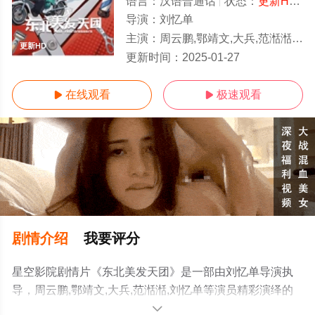
语言：
汉语普通话
状态：
更新HD/高清
导演：
刘忆单
主演：
周云鹏,鄂靖文,大兵,范湉湉,刘忆单
更新HD
更新时间：
2025-01-27
在线观看
极速观看


剧情介绍
我要评分
星空影院剧情片《东北美发天团》是一部由刘忆单导演执
导，周云鹏,鄂靖文,大兵,范湉湉,刘忆单等演员精彩演绎的
中国大陆电影，手机免费观看高清无删减完整版电影大全
