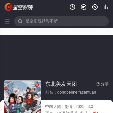






东北美发天团
分享

别名：dongbeimeifatiantuan
中国大陆
剧情
2025
3.0