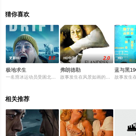
就上星空电影网，更多相关信息可移步至豆瓣电影、电视
猫或剧情网等平台了解。
猜你喜欢
8.0
2.0
更新HD
HD中字
HD
极地求生
弗朗德勒
蓝与黑19
一名滑冰运动员受困北冰洋浮冰绝境。当浮冰向南漂移并加速消
故事发生在风景如画的弗朗德勒，蒂斯特曼
故事发生
相关推荐