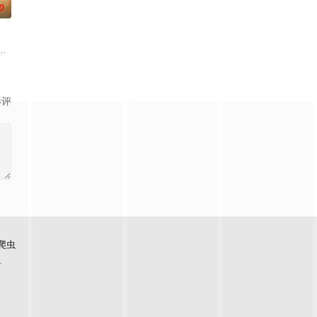
0
小镇女子向疏远的哥哥借了钱，独自一人踏上穿越西德克萨斯州的旅程，寻求
影评
爬虫
看