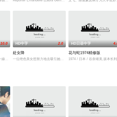
分混乱，和已有妻室的上司之间展开这一段牵扯到着感情和金
棒插入！且看这西天取经之路上到底都有什么！
Reporter Emanuelle (Laura Gemser) is doing a story on t
艾飞、陈俊豪及林才为大学友好
10.0
HD中字
2.0
HD日语中字
4.
处女降
花与蛇1974精修版
夏寄宿在插花老師美里家中. 千夏剛到美里家中夜晚
一線を越えまいと悶々とする兄と妹の関係を描くシリーズ第2作。脚本は「ピ
一位绝色美女想努力地去吸引她前世深爱过的重新投胎的情人，于是
1974 / 日本 / 谷奈绪美,坂