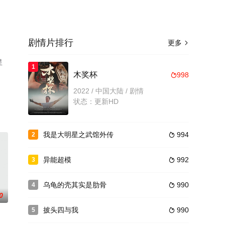
剧情片排行
更多

星
1
木奖杯
998

2022 / 中国大陆 / 剧情
状态：更新HD
我是大明星之武馆外传
994
2

异能超模
992
3

乌龟的壳其实是肋骨
990
4

0
披头四与我
990
5
