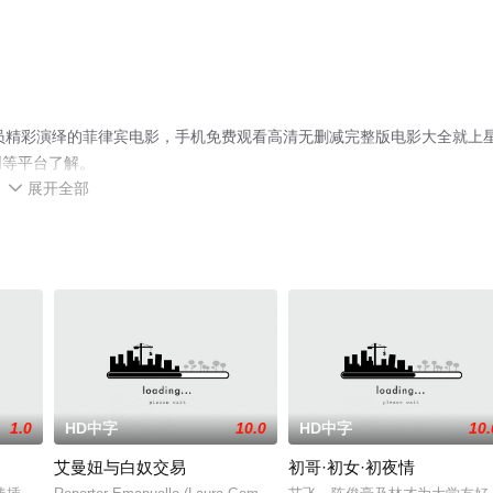
演员精彩演绎的菲律宾电影，手机免费观看高清无删减完整版电影大全就上
网等平台了解。
展开全部

1.0
HD中字
10.0
HD中字
10.
艾曼妞与白奴交易
初哥·初女·初夜情