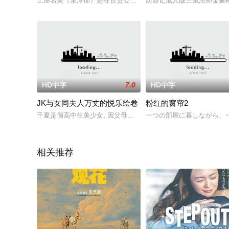
土屋名美（泉淳饰）是在百货公司上班的白领，她的私人生活十
西游记成人版三藏法师金箍
HD中字
7.0
HD中字
JK与女同夫人万丈的悦乐绘卷
粉红的窗帘2
千夏是個高中生美少女, 因父母結婚20週年去歐洲旅行, 而將千
一つの部屋に暮しながら、
相关推荐