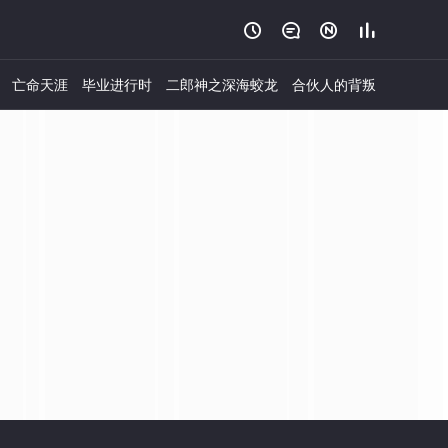




亡命天涯
毕业进行时
二郎神之深海蛟龙
合伙人的背叛