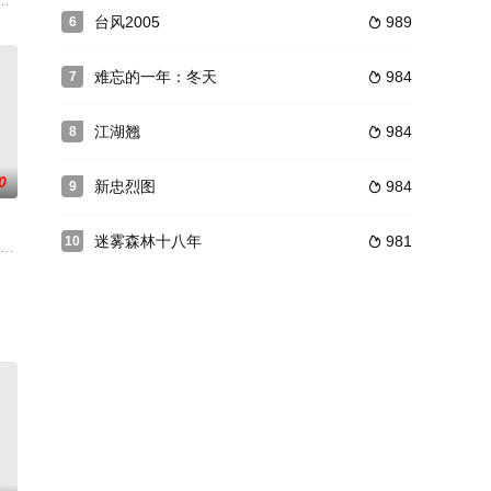
，以爱情没有收获，竟联袂到夜总会，惟见庸脂俗粉却很是厌恶，但发现校内
台风2005
989
6

难忘的一年：冬天
984
7

江湖翘
984
8

0
新忠烈图
984
9

迷雾森林十八年
981
10

ンクのカーテン」
她找来了一个统治侏儒食人部落的漂亮巫师求助。然而这
本长利,远藤宪一,石津康彦,八代康二,高桥明