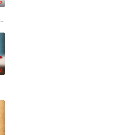
0
开始了舞蹈生涯。
城市寻找自己的一处立足之地。在这样一个充满快节奏、
警截停铜矿押运车，炸药破箱、两命陨灭，悍匪携枪遁入茫茫戈壁。刑警杨志刚凭
0