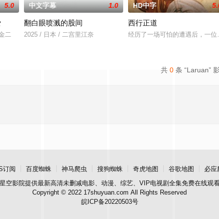
5.0
中文字幕
1.0
HD中字
5.
爱
翻白眼喷溅的股间
西行正道
川金二
2025 / 日本 / 二宫里江奈
经历了一场可怕的遭遇后，一位
共
0
条 “Laruan” 
S订阅
百度蜘蛛
神马爬虫
搜狗蜘蛛
奇虎地图
谷歌地图
必应
星空影院
提供最新高清未删减电影、动漫、综艺、VIP电视剧全集免费在线观
Copyright © 2022 17shuyuan.com All Rights Reserved
皖ICP备20220503号