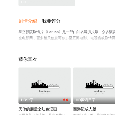
HD
剧情介绍
我要评分
星空影院剧情片《Laruan》是一部由知名导演执导，众多
空电影网，更多相关信息可移步至豆瓣电影、电视猫或剧情
猜你喜欢
HD中字
4.0
HD国语日字
天使的胆量之红色淫画
西游记成人版