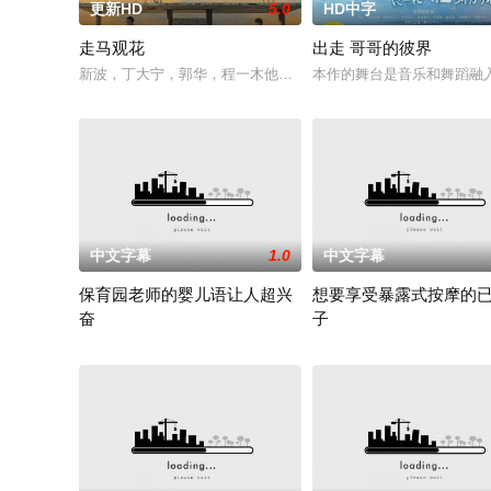
更新HD
5.0
HD中字
走马观花
出走 哥哥的彼界
新波，丁大宁，郭华，程一木他们毕业于同一所大学。他们和很
本作的舞台是音乐和舞蹈融
中文字幕
1.0
中文字幕
保育园老师的婴儿语让人超兴
想要享受暴露式按摩的
奋
子
2025 / 日本 / 白木由子
2025 / 日本 / 竹内夏希