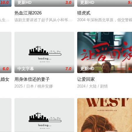
10.0
更新HD
3.0
更新HD
9.
热血江湖2026
猎虎贰
多年轻人一样，自以为是，敏感错弱，没有被认可的才华。他
入生活的冲绳。与母亲朱音、妹妹舞一起生活的照屋踊，憧憬舞蹈学校的丽莎，
该剧主要讲述了赵子风从小和爷爷在乡下习武，长大后从乡野来到大
2004 年深秋西北草原，假交
6.0
中文字幕
7.0
更新HD
4.
已婚女
用身体偿还的妻子
让爱回家
2025 / 日本 / 桃井安娜
2024 / 大陆 / 剧情