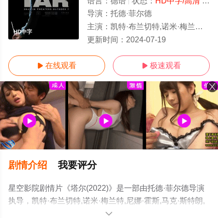
语言：
德语
状态：
HD中字/高清
- 免费在线观看
导演：
托德·菲尔德
主演：
凯特·布兰切特,诺米·梅兰特,尼娜·霍斯,马克·斯特朗,苏菲·考尔,朱利安·格洛弗,阿兰·柯德勒,亚历克·
HD中字
更新时间：
2024-07-19
在线观看
极速观看


剧情介绍
我要评分
星空影院剧情片《塔尔(2022)》是一部由托德·菲尔德导演
执导，凯特·布兰切特,诺米·梅兰特,尼娜·霍斯,马克·斯特朗,
苏菲·考尔,朱利安·格洛弗,阿兰·柯德勒,亚历克·鲍德温,西尔
