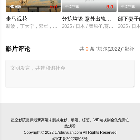
5.0
9.0
HD国语
中文字幕
中文字幕
走马观花
分拣垃圾 意外出轨性爱
部下妻子
新波，丁大宁，郭华，程一木他们毕业于同一所大学。他们和很
2025 / 日本 / 舞原圣,葵悠太
2025 /
影片评论
共
0
条 “塔尔(2022)” 影评
星空影院
提供最新高清未删减电影、动漫、综艺、VIP电视剧全集免费在
线观看
Copyright © 2022 17shuyuan.com All Rights Reserved
皖ICP备20220503号