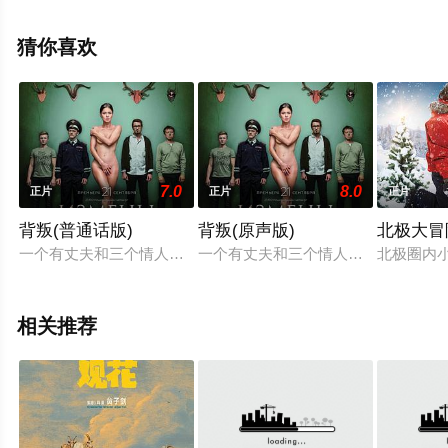
维娅·弗洛特,西德妮·莱蒙,亚特乔姆·吉尔茨,玛丽·卢·塞勒
姆,André,Röhner,Frank,Röth,约翰·冯·比罗,仙妮娅·阿森察,
猜你喜欢
山姆·道格拉斯,穆拉利·佩鲁马尔,文森特·里奥特,V等演员精
彩演绎的美国电影，手机免费观看高清无删减完整版电影
大全就上星空电影网，更多相关信息可移步至豆瓣电影、
电视猫或剧情网等平台了解。
7.0
8.0
正片
正片
正片
背叛(普通话版)
背叛(原声版)
北极大冒
一个有丈夫和三个情人的年轻女人的非同寻常的故事，背叛的人
一个有丈夫和三个情人的年轻女人的
北极圈内
相关推荐