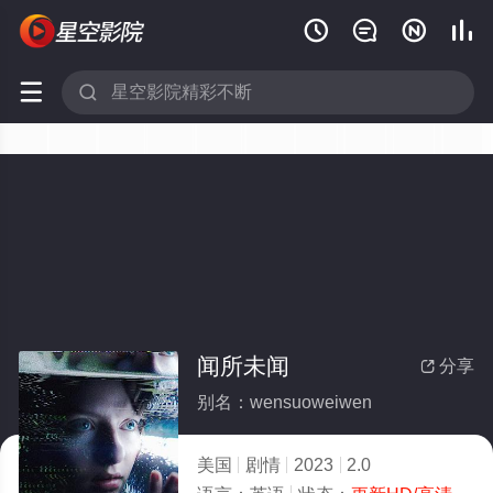






闻所未闻
分享

别名：wensuoweiwen
美国
剧情
2023
2.0