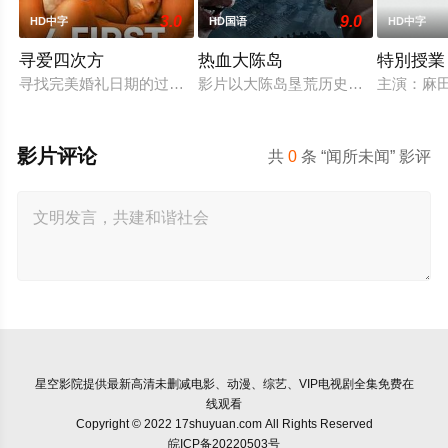
3.0
9.0
HD中字
HD国语
HD中字
寻爱四次方
热血大陈岛
特別授業
寻找完美婚礼日期的过程，扎拉经历了一连串的冒险——并走向
影片以大陈岛垦荒历史为创作底色，
主演：麻田
影片评论
共
0
条 “闻所未闻” 影评
星空影院
提供最新高清未删减电影、动漫、综艺、VIP电视剧全集免费在
线观看
Copyright © 2022 17shuyuan.com All Rights Reserved
皖ICP备20220503号