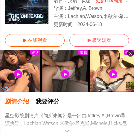
语言：
英语
状态：
更新HD/高清
- 免费在线观看
导演：
Jeffrey,A.,Brown
主演：
Lachlan,Watson,米歇尔·希克斯,Michele,Hicks,尼克·桑多
更新HD
更新时间：
2024-06-18
在线观看
极速观看


剧情介绍
我要评分
星空影院剧情片《闻所未闻》是一部由Jeffrey,A.,Brown导
演执导，Lachlan,Watson,米歇尔·希克斯,Michele,Hicks,尼
克·桑多等演员精彩演绎的美国电影，手机免费观看高清无
