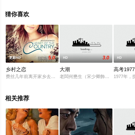
删减完整版电影大全就上星空电影网，更多相关信息可移
步至豆瓣电影、电视猫或剧情网等平台了解。
猜你喜欢
5.0
3.0
更新HD
HD
HD
乡村之恋
大潮
高考1977
费丝几年前离开家乡去纽约追歌星梦时认识并和卢克相爱。在卢
老闆何懋生（宋少卿飾）的捲款潛逃
1977
相关推荐