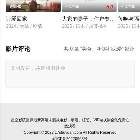
4.0
5.0
更新HD
中文字幕
中文字幕
让爱回家
大家的妻子：住户专用洞口
每晚与隔
2024 / 大陆 / 剧情
2025 / 日本 / 加藤桃香
2025 / 
影片评论
共
0
条 “美食、祈祷和恋爱” 影评
星空影院
提供最新高清未删减电影、动漫、综艺、VIP电视剧全集免费在
线观看
Copyright © 2022 17shuyuan.com All Rights Reserved
皖ICP备20220503号