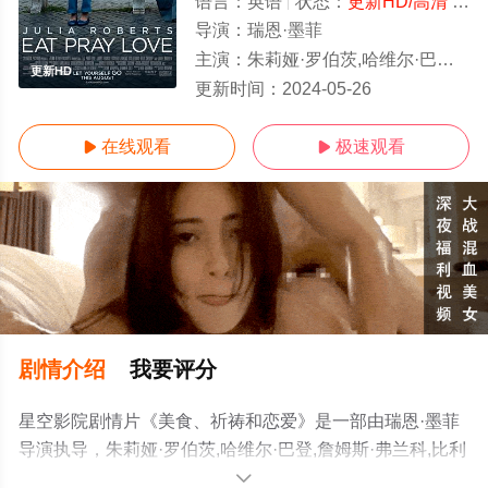
语言：
英语
状态：
更新HD/高清
- 免费在线观看
导演：
瑞恩·墨菲
主演：
朱莉娅·罗伯茨,哈维尔·巴登,詹姆斯·弗兰科,比利·克鲁德普,理查德·詹金斯,维奥拉·戴维斯,图娃·诺沃妮
更新HD
更新时间：
2024-05-26
在线观看
极速观看


剧情介绍
我要评分
星空影院剧情片《美食、祈祷和恋爱》是一部由瑞恩·墨菲
导演执导，朱莉娅·罗伯茨,哈维尔·巴登,詹姆斯·弗兰科,比利
·克鲁德普,理查德·詹金斯,维奥拉·戴维斯,图娃·诺沃妮,卢卡·
