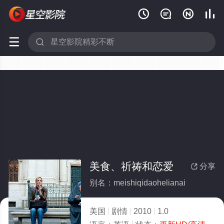






美食、祈祷和恋爱
分享

别名：meishiqidaohelianai
美国
剧情
2010
1.0