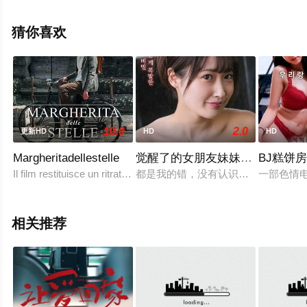
阿金泰罗,TJ·鲍尔,迈克·奥麦利,阿什莉·阿特金
森,Lisa,Roberts,Gillan,瑞恩·欧南,吉塔·雷
猜你喜欢
迪,Dwayne,Clark,Jen,Kwok,玛丽·特斯塔,Welker,White等演
员精彩演绎的美国电影，手机免费观看高清无删减完整版
电影大全就上星空电影网，更多相关信息可移步至豆瓣电
影、电视猫或剧情网等平台了解。
10.0
2.0
更新HD
HD
HD
Margheritadellestelle
觉醒了的女朋友妹妹的性欲
BJ糕饼
Il film restituisce un ritratto intimo ed emozionante d
都是我的错，没有认识到她姐姐的性
一部色情电
相关推荐