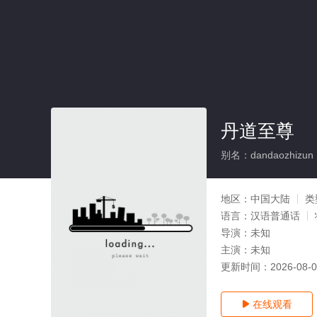
丹道至尊
别名：dandaozhizun
地区：
中国大陆
类
语言：
汉语普通话
导演：
未知
主演：
未知
更新时间：
2026-08-
在线观看
