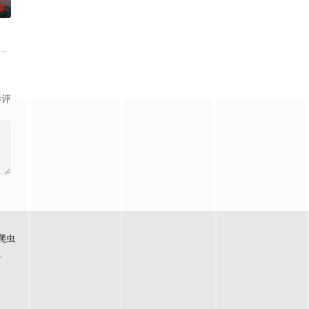
0
。
入佛门）、辽国女粉丝耶律云（原型为高丽使者之子金富
观善良的少年锤锤和他性格各异的家人朋友们，他们在日常琐事中脑洞大开，
影评
爬虫
看