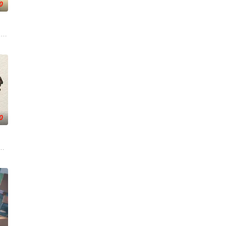
0
连。当人类世界灾
，洒落万古岁月，经历无数时空的熬炼，岁月长河的洗礼
"一跃成为肩负责任的"大姐姐"，而乔治从
0
，欢迎光临“谷
入全民转职时代。 机遇之下暗流汹涌，深渊的魔族和
恐怖演出，充满了令人脊背发凉的故事。负责演唱片尾主题曲的二人歌谣组合“风