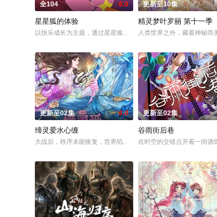
全104
6.0
更新至10集
星星狐的体验
精灵梦叶罗丽 第十一季
以快乐成长为主题，通过星星狐演绎不同的职业角色，帮助了孩
人类世界之外，藏着神秘而
更新至02集
6.0
更新至02集
缔灵爱水心缠
谷雨街后巷
大战后，秩序未能恢复，世界陷入混乱。混沌从深渊崛起，黑暗
在时空的交错点开着一间酒馆