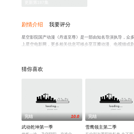
更新第187集
剧情介绍
我要评分
星空影院国产动漫《丹道至尊》是一部由知名导演执导，众
上星空电影网，更多相关信息可移步至豆瓣动漫、电视猫或
猜你喜欢
完结
10.0
完结
武动乾坤第一季
雪鹰领主第二季