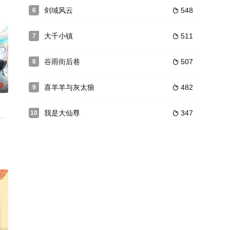
舅墨阳琛持
品，米粒影业制作，将于12月20日在腾讯视频播出
剑域风云
548
6

大千小镇
511
7

谷雨街后巷
507
8

0
喜羊羊与灰太狼
482
9

我是大仙尊
347
10

投胎转世，但投胎
的便利店，这里不仅出售商品，还接取一些别人的委托赚
追杀身死，意外成为异界第一宗门的宗主，但为了应对宗内全是卧底的局面和随