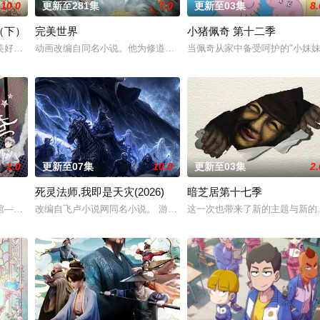
10.0
更新至281集
7.0
更新至03集
8.
（下）
完美世界
小猪佩奇 第十二季
子们了解职业，带领他们找寻到自己的兴趣与爱好，树立职业
美好的叶罗丽仙境。这里的仙子因自然与人类世界的兴衰而生，也与万物命运相
动画改编自同名小说。他为修道而生，为应劫而至，他身化亿万血雨
当佩奇从家中备受呵护的"小妹妹
1.0
更新至07集
10.0
更新至03集
2.
死灵法师,我即是天灾(2026)
暗芝居第十七季
如潮水般吞噬大地……缔默完成了命运的蜕变——她不再是被
——谷雨街后巷。 无论城市的角落，还是繁星坠落的荒漠， 穿过现实的迷宫
改编自飞卢小说网同名小说。 游戏降临现实，世界规则颠覆，人类进
这一次也带来了新的主题与新的