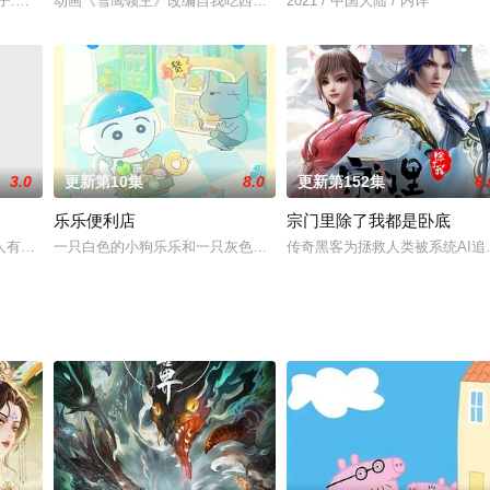
极，破苍穹，动乾坤！一个浩瀚的仙侠世界，光怪陆离，神秘
子:东伯雪鹰、东伯青石,一家蛰居在青河郡雪鹰领。雪鹰八岁那年,行藏败露,舅
动画《雪鹰领主》改编自我吃西红柿小说《雪鹰领主》，由企鹅影视出
2021 / 中国大陆 / 内详
3.0
更新第10集
8.0
更新第152集
6.
乐乐便利店
宗门里除了我都是卧底
妖小红娘》的第9期续作，改编自庹小新创作的同名漫
人有妖，妖会与人相恋，妖寿命千万年。人的寿命有限，人死了，妖活着。人会
一只白色的小狗乐乐和一只灰色的独眼猫小亮，经营着一家不太景气
传奇黑客为拯救人类被系统AI