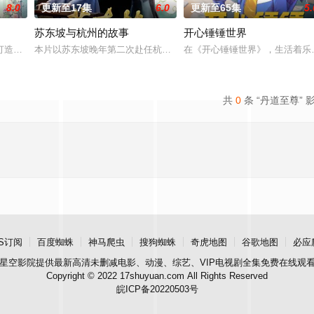
8.0
更新至17集
6.0
更新至65集
5.
苏东坡与杭州的故事
开心锤锤世界
异境滋生侵蚀神魂、扰乱秩序的暗紫色暗力；天地遴选十二山
打造『花仙子』全新动画 新作将继承经典、结合潮流、呈现崭新的花仙子世界
本片以苏东坡晚年第二次赴任杭州，与老友佛印（一心想将苏东坡渡
在《开心锤锤世界》，生活着乐
共
0
条 “丹道至尊” 
S订阅
百度蜘蛛
神马爬虫
搜狗蜘蛛
奇虎地图
谷歌地图
必应
星空影院
提供最新高清未删减电影、动漫、综艺、VIP电视剧全集免费在线观
Copyright © 2022 17shuyuan.com All Rights Reserved
皖ICP备20220503号