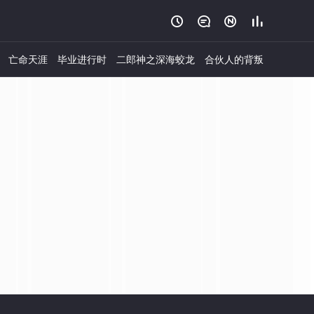




亡命天涯
毕业进行时
二郎神之深海蛟龙
合伙人的背叛