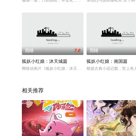
修炼一途，乃窃阴阳，夺造化，转涅槃，握生死，掌轮回。武之
东伯烈与墨阳瑜私奔,生下两
完结
7.0
完结
狐妖小红娘：沐天城篇
狐妖小红娘：南国篇
网络动画片《狐妖小红娘：沐天城篇》是动画片jijikb系列《狐
根据古典小说记载，世上有
相关推荐