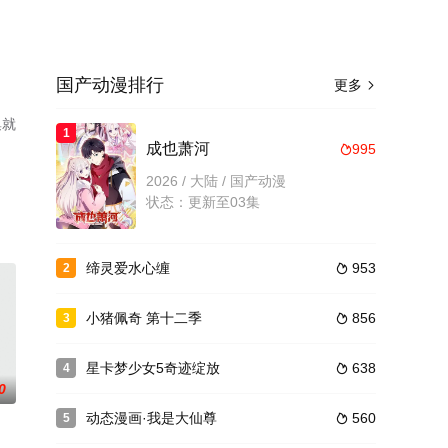
国产动漫排行
更多

集就
1
成也萧河
995

2026 / 大陆 / 国产动漫
状态：更新至03集
缔灵爱水心缠
953
2

小猪佩奇 第十二季
856
3

星卡梦少女5奇迹绽放
638
4

0
动态漫画·我是大仙尊
560
5
