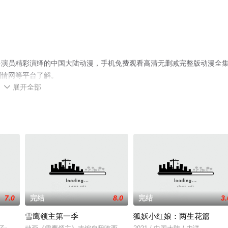
多演员精彩演绎的中国大陆动漫，手机免费观看高清无删减完整版动漫全
剧情网等平台了解。
展开全部

7.0
完结
8.0
完结
3.
雪鹰领主第一季
狐妖小红娘：两生花篇