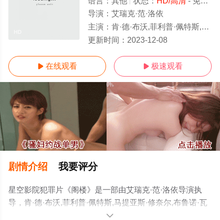
语言：
其他
状态：
HD/高清
- 免费在线观看
导演：
艾瑞克·范·洛依
主演：
肯·德·布沃,菲利普·佩特斯,马提亚斯·修奈尔,布鲁诺·瓦登·布鲁克
HD
更新时间：
2023-12-08
在线观看
极速观看


剧情介绍
我要评分
星空影院犯罪片《阁楼》是一部由艾瑞克·范·洛依导演执
导，肯·德·布沃,菲利普·佩特斯,马提亚斯·修奈尔,布鲁诺·瓦
登·布鲁克等演员精彩演绎的比利时电影，手机免费观看高
