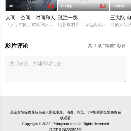
1.0
8.0
HD
HD中字
HD中字
人间，空间，时间和人
孤注一掷
三大队 
《人，空间，时间和人》讲述了一艘老军舰上不同年龄和职业的人
电影取材自上万起真实诈骗案例，境
刑侦大队
影片评论
共
0
条 “阁楼” 影评
星空影院
提供最新高清未删减电影、动漫、综艺、VIP电视剧全集免费在
线观看
Copyright © 2022 17shuyuan.com All Rights Reserved
皖ICP备20220503号