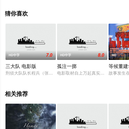
清无删减完整版电影大全就上星空电影网，更多相关信息
可移步至豆瓣电影、电视猫或剧情网等平台了解。
猜你喜欢
7.0
8.0
HD中字
HD中字
HD
三大队 电影版
孤注一掷
等候董建
刑侦大队队长程兵（张译 饰）带领的三大队在办理一起恶性案件
电影取材自上万起真实诈骗案例，境
故事发生
相关推荐