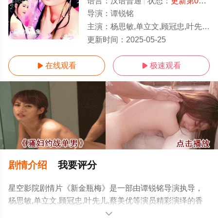
语言：
汉语普通
状态：
更新第05集/高清
导演：
谭锐铭
主演：
杨思敏,单立文,顾冠忠,叶先儿,蔡美优
更新第05集
更新时间：
2025-05-25
在线观看
极速观看


剧情介绍
我要评分
星空影院剧情片《新金瓶梅》是一部由谭锐铭导演执导，
杨思敏,单立文,顾冠忠,叶先儿,蔡美优等演员精彩演绎的香
港电影，手机免费观看高清无删减完整版电影大全就上星
