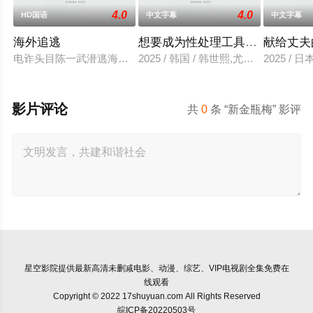
4.0
4.0
HD国语
中文字幕
中文字幕
海外追逃
想要成为性处理工具的妹妹
献给丈夫
电诈头目陈一武潜逃海外实施诈骗犯罪，为将其引渡回国，中方
2025 / 韩国 / 韩世熙,尤里,智熙,尚宇
2025 /
影片评论
共
0
条 “新金瓶梅” 影评
星空影院
提供最新高清未删减电影、动漫、综艺、VIP电视剧全集免费在
线观看
Copyright © 2022 17shuyuan.com All Rights Reserved
皖ICP备20220503号