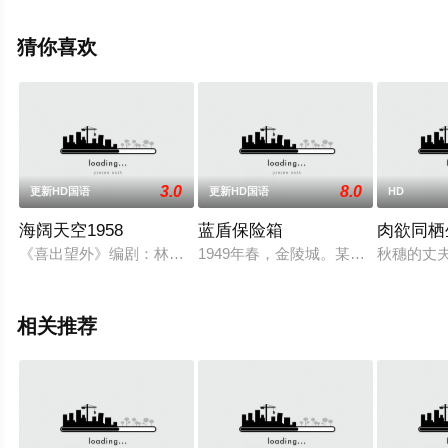
空电影网，更多相关信息可移步至豆瓣电影、电视猫或剧
情网等平台了解。
猜你喜欢
3.0
8.0
更新HD国语
更新HD国语
HD
海阔天空1958
蓝盾保险箱
肉欲同栖
《喜出望外》编剧：林荫梧、单文；演员：赵擎民(李振海)周刍(何科
1949年春，金陵城。某风雨之夜，
秋穗的丈
相关推荐