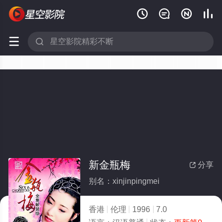






新金瓶梅
分享

别名：xinjinpingmei
香港
伦理
1996
7.0