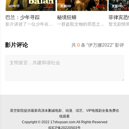
5.0
10.0
HD中字
更新HD
更新HD
巴兰：少年寻踪
秘境狂蟒
菲律宾恐
影片讲述了一位少年在动荡的童年中长大，母亲又突然失踪后，
一群盗取文物的罪恶之徒，在一次盗
暂无剧情
影片评论
共
0
条 “伊万娜2022” 影评
星空影院
提供最新高清未删减电影、动漫、综艺、VIP电视剧全集免费在
线观看
Copyright © 2022 17shuyuan.com All Rights Reserved
皖ICP备20220503号