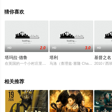
丽娜·哈西
姆,Yatie,Surachman,Tanta,Ginting,Muhammad,Khan,Hi等
猜你喜欢
演员精彩演绎的印度尼西亚电影，手机免费观看高清无删
减完整版电影大全就上星空电影网，更多相关信息可移步
至豆瓣电影、电视猫或剧情网等平台了解。
2.0
3.0
HD
HD
HD
塔玛拉·德鲁
塔利
基督之名
在英国的一个小村庄里，来了一位曼妙的整容美女塔玛拉·德鲁（杰玛·阿特
马洛（查理兹·塞隆 Charlize T
2010 / 西班
相关推荐