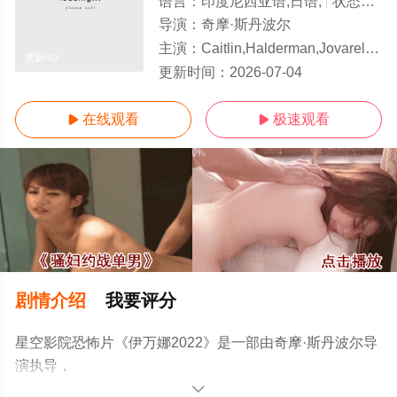
语言：
印度尼西亚语,日语,
状态：
更
导演：
奇摩·斯丹波尔
主演：
Caitlin,Halderman,Jovarel,Callum,Junior,Roberts,Shand
更新HD
更新时间：
2026-07-04
在线观看
极速观看


剧情介绍
我要评分
星空影院恐怖片《伊万娜2022》是一部由奇摩·斯丹波尔导
演执导，
Caitlin,Halderman,Jovarel,Callum,Junior,Roberts,Shandy,W
