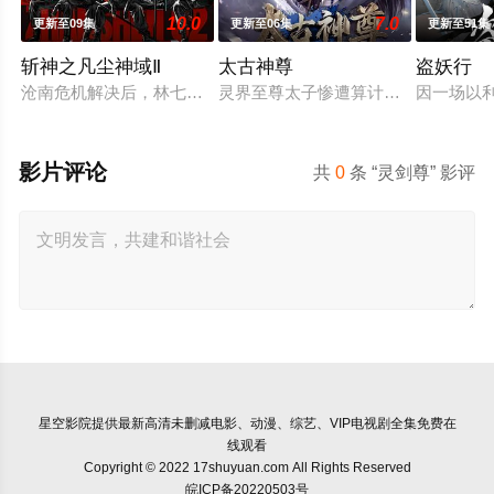
10.0
7.0
更新至09集
更新至06集
更新至51集
斩神之凡尘神域Ⅱ
太古神尊
盗妖行
沧南危机解决后，林七夜完成津南山为期一年的守夜人集训考核，
灵界至尊太子惨遭算计身死，重生跌
因一场以
影片评论
共
0
条 “灵剑尊” 影评
星空影院
提供最新高清未删减电影、动漫、综艺、VIP电视剧全集免费在
线观看
Copyright © 2022 17shuyuan.com All Rights Reserved
皖ICP备20220503号