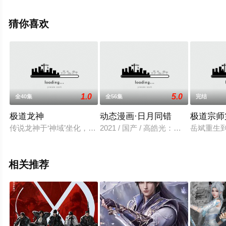
漫全集就上星空电影网，更多相关信息可移步至豆瓣动
漫、电视猫或剧情网等平台了解。
猜你喜欢
1.0
5.0
全40集
全56集
完结
极道龙神
动态漫画·日月同错
极道宗师
传说龙神于‘神域’坐化，若得神之传承者，成神州新主宰。各宗
2021 / 国产 / 高皓光：苏子芜,周
岳斌重生
相关推荐