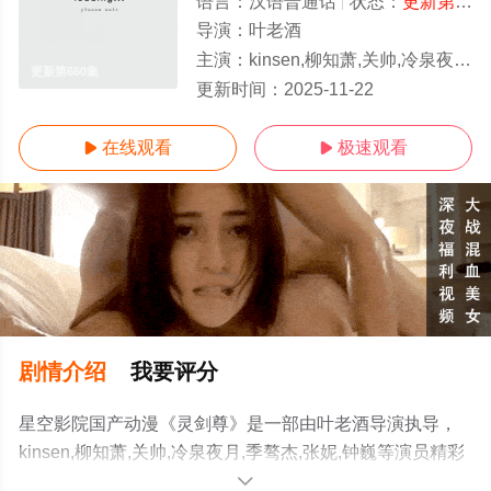
语言：
汉语普通话
状态：
更新第660集
导演：
叶老酒
主演：
kinsen,柳知萧,关帅,冷泉夜月,季骜杰,张妮,钟巍
更新第660集
更新时间：
2025-11-22
在线观看
极速观看


剧情介绍
我要评分
星空影院国产动漫《灵剑尊》是一部由叶老酒导演执导，
kinsen,柳知萧,关帅,冷泉夜月,季骜杰,张妮,钟巍等演员精彩
演绎的中国大陆动漫，手机免费观看高清无删减完整版动
