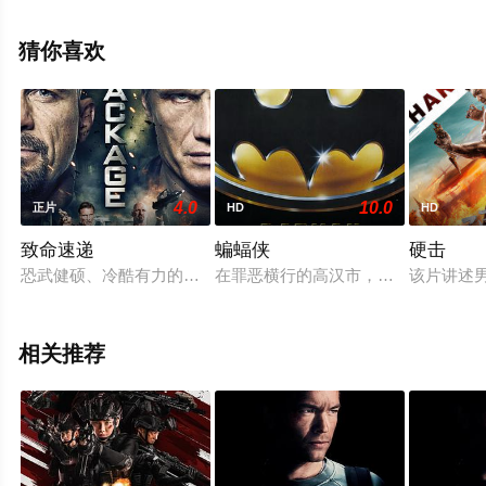
空电影网，更多相关信息可移步至豆瓣电影、电视猫或剧
情网等平台了解。
猜你喜欢
4.0
10.0
正片
HD
HD
致命速递
蝙蝠侠
硬击
恐武健硕、冷酷有力的汤米·维克（史蒂夫·奥斯汀 Steve Aust
在罪恶横行的高汉市，有一个令罪犯们心惊
该片讲述
相关推荐