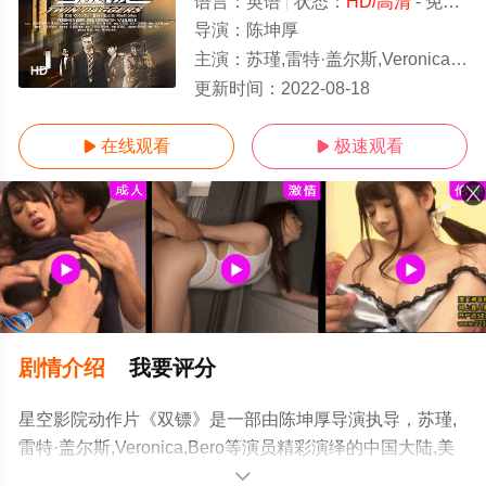
语言：
英语
状态：
HD/高清
- 免费在线观看
导演：
陈坤厚
主演：
苏瑾,雷特·盖尔斯,Veronica,Bero
HD
更新时间：
2022-08-18
在线观看
极速观看


剧情介绍
我要评分
星空影院动作片《双镖》是一部由陈坤厚导演执导，苏瑾,
雷特·盖尔斯,Veronica,Bero等演员精彩演绎的中国大陆,美
国电影，手机免费观看高清无删减完整版电影大全就上星
