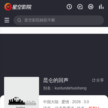






昆仑的回声
分享

别名：kunlundehuisheng
中国大陆
爱情
2026
3.0