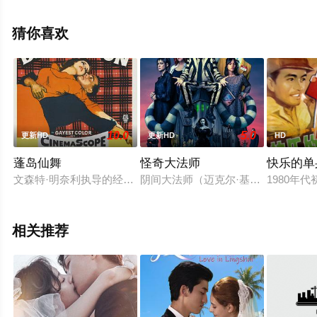
电影大全就上星空电影网，更多相关信息可移步至豆瓣电
影、电视猫或剧情网等平台了解。
猜你喜欢
10.0
5.0
更新HD
更新HD
HD
蓬岛仙舞
怪奇大法师
快乐的单
文森特·明奈利执导的经典爱情影片，改编自百老汇歌舞剧。吉恩
阴间大法师（迈克尔·基顿 Michael
1980
相关推荐