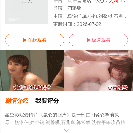
语言：
汉语普通话
状态：
更新HD/高清
导演：
刁璐璐
主演：
杨洛仟,龚小钧,刘馨棋,石兆琪,郭常辉,沈保平
更新HD
更新时间：
2026-07-02
在线观看
极速观看


剧情介绍
我要评分
星空影院爱情片《昆仑的回声》是一部由刁璐璐导演执
导，杨洛仟,龚小钧,刘馨棋,石兆琪,郭常辉,沈保平等演员精
彩演绎的中国大陆电影，手机免费观看高清无删减完整版
