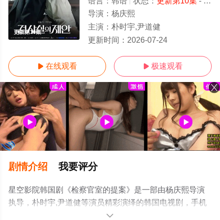
语言：
韩语
状态：
更新第10集
- 免费在线观看
导演：
杨庆熙
主演：
朴时宇,尹道健
更新第10集
更新时间：
2026-07-24
在线观看
极速观看


剧情介绍
我要评分
星空影院韩国剧《检察官室的提案》是一部由杨庆熙导演
执导，朴时宇,尹道健等演员精彩演绎的韩国电视剧，手机
免费观看高清无删减完整版电视剧全集就上星空电影网，
