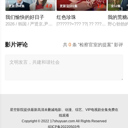
4.0
1.0
更新至92集
更新至101集
全12集
我们愉快的好日子
红色珍珠
我的荒糖
2026 / 韩国 / 严贤京,尹仲勋,申正允,尹多英,金惠玉,鲜于在德,
[??????=??? ??] ?? ???? ?? ?? ??? ?
野心勃勃
影片评论
共
0
条 “检察官室的提案” 影评
星空影院
提供最新高清未删减电影、动漫、综艺、VIP电视剧全集免费在
线观看
Copyright © 2022 17shuyuan.com All Rights Reserved
皖ICP备20220503号