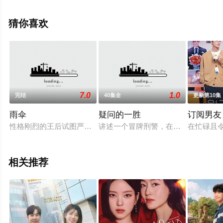
更多相关信息可移步至豆瓣电视剧、电视猫或剧情网等平
台了解。
猜你喜欢
7.0
1.0
完结
40集全
更新第10集
雨伞
疑问的一胜
订阅男友
性格刚烈的王后试图严加管教爱闯祸的儿子们，希望他们其中一
讲述一个冒牌刑警，在对抗一群犯罪
在忙碌且
相关推荐