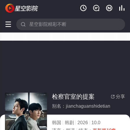






检察官室的提案
分享

别名：jianchaguanshidetian
韩国
韩剧
2026
10.0