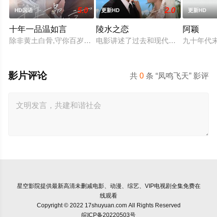
5.0
2.0
HD国语
更新HD
更新HD
十年一品温如言
陵水之恋
阿颖
除非黄土白骨,守你百岁无忧,你是否遇见十年羁绊百年奉陪的那
电影讲述了过去和现代两段跨国爱情
九十年代
影片评论
共
0
条 “凤鸣飞天” 影评
星空影院
提供最新高清未删减电影、动漫、综艺、VIP电视剧全集免费在
线观看
Copyright © 2022 17shuyuan.com All Rights Reserved
皖ICP备20220503号