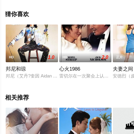
影大全就上星空电影网，更多相关信息可移步至豆瓣电
影、电视猫或剧情网等平台了解。
猜你喜欢
1.0
2.0
HD
HD
正片
邦尼和琼
心火1986
夫妻之间
邦尼（艾丹?奎因 Aidan Quinn 饰）在汽车修理厂工作。他
雷切尔在一次聚会上认识了专栏作家
安德烈（皮尔
相关推荐