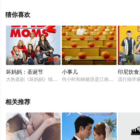
信息可移步至豆瓣电影、电视猫或剧情网等平台了解。
猜你喜欢
10.0
6.0
HD
HD
HD
坏妈妈：圣诞节
小事儿
印尼饮食
大热喜剧《坏妈妈》续集北美定档2017年11月3日上映首部编剧
何小时和林晓语是江南小镇里的高二
流行病学家
相关推荐