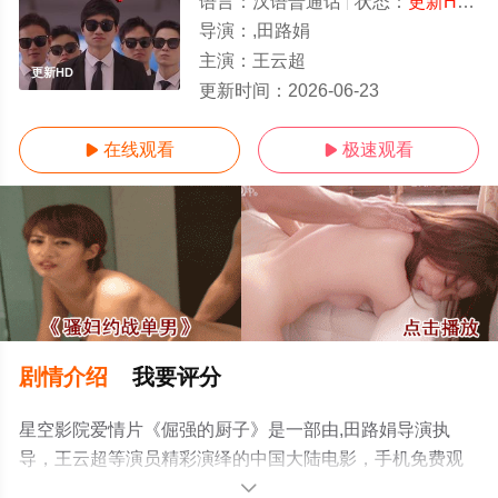
语言：
汉语普通话
状态：
更新HD/高清
导演：
,田路娟
主演：
王云超
更新HD
更新时间：
2026-06-23
在线观看
极速观看


剧情介绍
我要评分
星空影院爱情片《倔强的厨子》是一部由,田路娟导演执
导，王云超等演员精彩演绎的中国大陆电影，手机免费观
看高清无删减完整版电影大全就上星空电影网，更多相关
