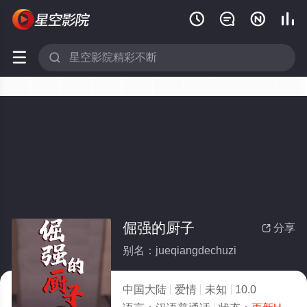






倔强的厨子
分享

别名：jueqiangdechuzi
中国大陆
爱情
未知
10.0