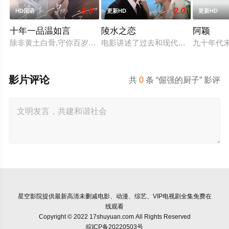
5.0
2.0
HD国语
更新HD
更新HD
十年一品温如言
陵水之恋
阿颖
除非黄土白骨,守你百岁无忧,你是否遇见十年羁绊百年奉陪的那
电影讲述了过去和现代两段跨国爱情
九十年代
影片评论
共
0
条 “倔强的厨子” 影评
星空影院
提供最新高清未删减电影、动漫、综艺、VIP电视剧全集免费在
线观看
Copyright © 2022 17shuyuan.com All Rights Reserved
皖ICP备20220503号