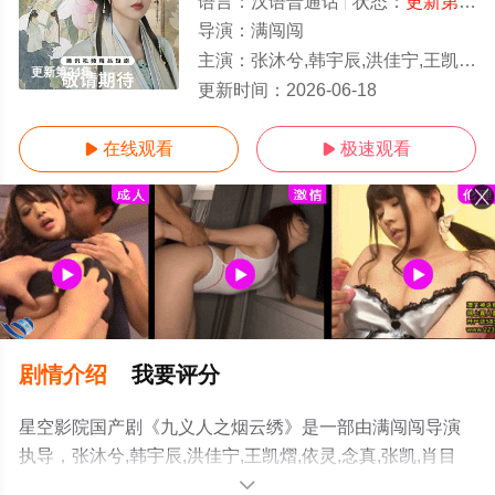
语言：
汉语普通话
状态：
更新第24集
导演：
满闯闯
主演：
张沐兮,韩宇辰,洪佳宁,王凯熠,依灵,念真,张凯,肖目涵,陈佳琪,蓝暄,于磊,王思晗,诗懿,杨凯文,肖东昊
更新第24集
更新时间：
2026-06-18
在线观看
极速观看


剧情介绍
我要评分
星空影院国产剧《九义人之烟云绣》是一部由满闯闯导演
执导，张沐兮,韩宇辰,洪佳宁,王凯熠,依灵,念真,张凯,肖目
涵,陈佳琪,蓝暄,于磊,王思晗,诗懿,杨凯文,肖东昊,陈润,赵佩
