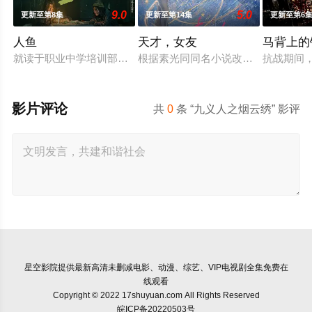
9.0
5.0
更新至第8集
更新至第14集
更新至第6
人鱼
天才，女友
马背上的
就读于职业中学培训部的花季女生苏琳（黄杨钿甜 饰），虽自小
根据素光同同名小说改编。江逾白长大
抗战期间
影片评论
共
0
条 “九义人之烟云绣” 影评
星空影院
提供最新高清未删减电影、动漫、综艺、VIP电视剧全集免费在
线观看
Copyright © 2022 17shuyuan.com All Rights Reserved
皖ICP备20220503号