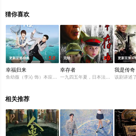
萱,齐航,黄贺等演员精彩演绎的中国大陆电视剧，手机免费
观看高清无删减完整版电视剧全集就上星空电影网，更多
猜你喜欢
相关信息可移步至豆瓣电视剧、电视猫或剧情网等平台了
解。
5.0
1.0
更新至第48集
完结
更新至第30
幸福归来
幸存者
我是传奇
鱼幼薇（李沁 饰）本应该是含着金汤匙出生的千金大小姐，却在
一九四五年夏，日本法西斯面临彻底
该剧讲述了
相关推荐