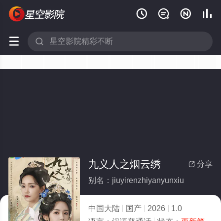






九义人之烟云绣
分享

别名：jiuyirenzhiyanyunxiu
中国大陆
国产
2026
1.0