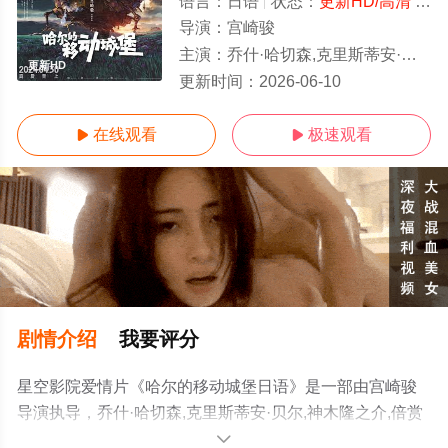
语言：
日语
状态：
更新HD/高清
- 免费在线观看
导演：
宫崎骏
主演：
乔什·哈切森,克里斯蒂安·贝尔,神木隆之介,倍赏千惠子,大塚明夫,安田显,达兰·诺里斯,艾米莉·莫迪默,吉
更新HD
更新时间：
2026-06-10
在线观看
极速观看


剧情介绍
我要评分
星空影院爱情片《哈尔的移动城堡日语》是一部由宫崎骏
导演执导，乔什·哈切森,克里斯蒂安·贝尔,神木隆之介,倍赏
千惠子,大塚明夫,安田显,达兰·诺里斯,艾米莉·莫迪默,吉娜·
