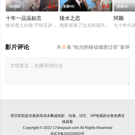
5.0
2.0
HD国语
更新HD
更新HD
十年一品温如言
陵水之恋
阿颖
除非黄土白骨,守你百岁无忧,你是否遇见十年羁绊百年奉陪的那
电影讲述了过去和现代两段跨国爱情
九十年代
影片评论
共
0
条 “哈尔的移动城堡日语” 影评
星空影院
提供最新高清未删减电影、动漫、综艺、VIP电视剧全集免费在
线观看
Copyright © 2022 17shuyuan.com All Rights Reserved
皖ICP备20220503号