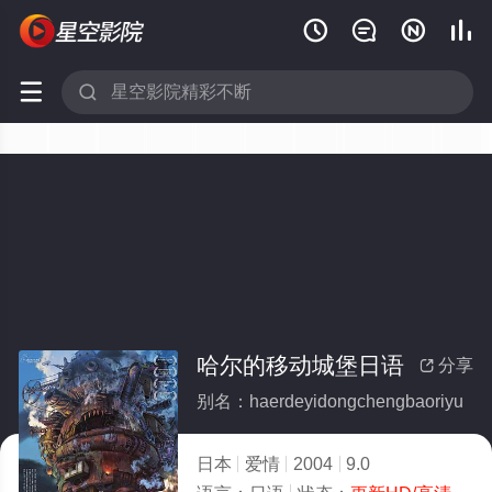






哈尔的移动城堡日语
分享

别名：haerdeyidongchengbaoriyu
日本
爱情
2004
9.0