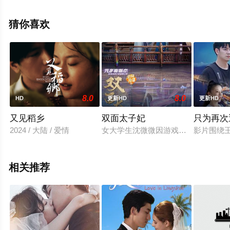
马隆,大泉洋,森崎博之,卡洛斯·阿拉斯拉奇,菅野莉央,户次重
幸,克里斯平·弗里曼,威尔·弗里德尔,布莱思·丹纳,木村拓哉,
猜你喜欢
比利·克里斯托,纽威尔·亚历山大,大卫·考吉尔,霍利·多夫,摩
西·德里耶,理查德·等演员精彩演绎的日本电影，手机免费观
看高清无删减完整版电影大全就上星空电影网，更多相关
信息可移步至豆瓣电影、电视猫或剧情网等平台了解。
8.0
8.0
HD
更新HD
更新HD
又见稻乡
双面太子妃
只为再次
2024 / 大陆 / 爱情
女大学生沈微微因游戏名相似错登游戏
影片围绕
相关推荐