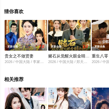
高清无删减完整版电视剧全集就上星空电影网，更多相关
信息可移步至豆瓣电视剧、电视猫或剧情网等平台了解。
猜你喜欢
7.0
1.0
更新全集
更新全集
更新全集
贵女之不做贤妻
赌石从觉醒火眼金睛开始
重生八零
2026 / 中国大陆 / 李家宝&唐齐遥
2026 / 中国大陆 / 郑天龙&李永佳
2026 /
相关推荐