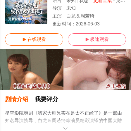
语言：
未知
状态：
更新全集
- 免费在线观看
导演：
未知
主演：
白龙＆周若绮
更新全集/大结局
更新时间：
2026-06-03
在线观看
极速观看


剧情介绍
我要评分
星空影院爽剧《我家大师兄实在是太不正经了》是一部由
知名导演执导，白龙＆周若绮等演员精彩演绎的中国大陆
电视剧，大结局剧情已揭晓（更新全集），手机免费观看
