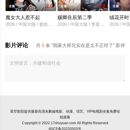
1.0
5.0
全集
全集
全集
魔女大人惹不起
赐卿良辰第二季
绒花开时
2026 / 中国大陆 / 姜皓之＆谈芯
2026 / 中国大陆 / 李是侥＆莉莉崽
2026 /
影片评论
共
0
条 “我家大师兄实在是太不正经了” 影评
星空影院
提供最新高清未删减电影、动漫、综艺、VIP电视剧全集免费在
线观看
Copyright © 2022 17shuyuan.com All Rights Reserved
皖ICP备20220503号