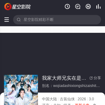






我家大师兄实在是太不正经了(全集)
分享

别名：wojiadashixiongshizaishitaibuzhengjingliao
中国大陆
古装仙侠
2026
3.0