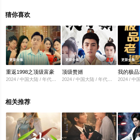
集），手机免费观看高清无删减完整版电视剧全集就上星
空电影网，更多相关信息可移步至豆瓣电视剧、电视猫或
猜你喜欢
剧情网等平台了解。
9.0
8.0
更新全集
更新全集
更新全集
重返1998之顶级富豪
顶级赘婿
我的极品
2024 / 中国大陆 / 年代穿越
2024 / 中国大陆 / 年代穿越
2024 / 
相关推荐