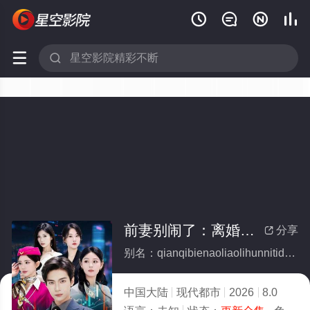






前妻别闹了：离婚你提的，我炒股你闹什么(全集)
分享

别名：qianqibienaoliaolihunnitidewochaoguninaoshime
中国大陆
现代都市
2026
8.0