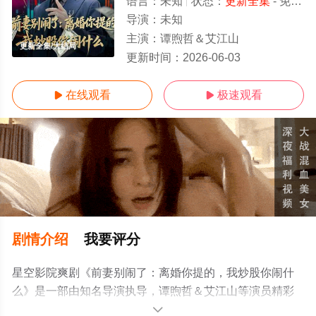
语言：
未知
状态：
更新全集
- 免费在线观看
导演：
未知
主演：
谭煦哲＆艾江山
更新全集/大结局
更新时间：
2026-06-03
在线观看
极速观看


剧情介绍
我要评分
星空影院爽剧《前妻别闹了：离婚你提的，我炒股你闹什
么》是一部由知名导演执导，谭煦哲＆艾江山等演员精彩
演绎的中国大陆电视剧，大结局剧情已揭晓（更新全
