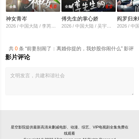
6.0
6.0
全集
全集
全集
神女青岑
傅先生的掌心娇
阎罗归来
2026 / 中国大陆 / 李芮峤＆张媛媛
2026 / 中国大陆 / 吴宇航＆郑千亦
2026 /
共
0
条 “前妻别闹了：离婚你提的，我炒股你闹什么” 影评
影片评论
星空影院
提供最新高清未删减电影、动漫、综艺、VIP电视剧全集免费在
线观看