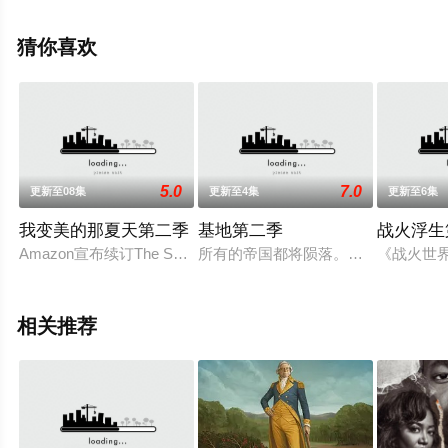
朗,伊莱·D·戈斯,Jimmy,Shirts,伊恩·莱昂斯,克里斯托弗·C·詹
姆斯,Shawn,Jain,Kevin,F.,Conway,Pat,Fitz,雷纳尔多·特罗
猜你喜欢
亚,L等演员精彩演绎的美国电视剧，手机免费观看高清无删
减完整版电视剧全集就上星空电影网，更多相关信息可移
步至豆瓣电视剧、电视猫或剧情网等平台了解。
5.0
7.0
更新至08集
更新至4集
更新至6集
我变美的那夏天第二季
基地第二季
战火浮生
Amazon宣布续订The Summer I Turend Pretty第二季。
所有的帝国都将陨落。该剧改编自艾
《战火世
相关推荐