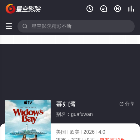






寡妇湾
分享

别名：guafuwan
美国
欧美
2026
4.0