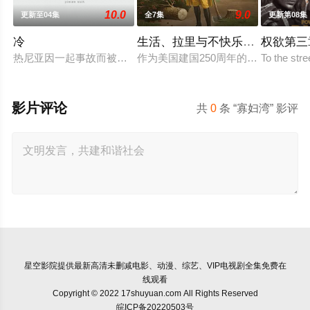
10.0
9.0
更新至04集
全7集
更新第08集
冷
生活、拉里与不快乐的追求：一
权欲第三
热尼亚因一起事故而被不公正地监禁，她的丈夫和6岁的女儿在
作为美国建国250周年的献礼，该剧
To the str
影片评论
共
0
条 “寡妇湾” 影评
星空影院
提供最新高清未删减电影、动漫、综艺、VIP电视剧全集免费在
线观看
Copyright © 2022 17shuyuan.com All Rights Reserved
皖ICP备20220503号