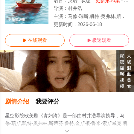
语言：
英语
状态：
更新第10集
- 免费在线观看
导演：
村井浩
主演：
马修·瑞斯,凯特·奥弗林,斯蒂芬·鲁特,金斯顿·鲁米·索斯威克,凯文·卡罗尔,戴尔·迪奇,Ava,Gaud
更新第10集
更新时间：
2026-06-18
在线观看
极速观看


剧情介绍
我要评分
星空影院欧美剧《寡妇湾》是一部由村井浩导演执导，马
修·瑞斯,凯特·奥弗林,斯蒂芬·鲁特,金斯顿·鲁米·索斯威克,凯
文·卡罗尔,戴尔·迪奇,Ava,Gaudet,威廉·希尔,戴维·阿姆斯特
