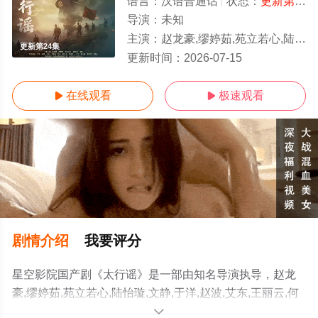
语言：
汉语普通话
状态：
更新第24集
导演：
未知
主演：
赵龙豪,缪婷茹,苑立若心,陆怡璇,文静,于洋,赵波,艾东,王丽云,何达,郭秋成,曾肖龙,张永健,魏大鸣,张
更新第24集
更新时间：
2026-07-15
在线观看
极速观看


剧情介绍
我要评分
星空影院国产剧《太行谣》是一部由知名导演执导，赵龙
豪,缪婷茹,苑立若心,陆怡璇,文静,于洋,赵波,艾东,王丽云,何
达,郭秋成,曾肖龙,张永健,魏大鸣,张哲人等演员精彩演绎的
