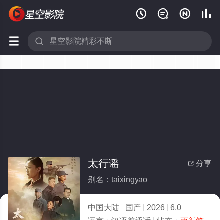






太行谣
分享

别名：taixingyao
中国大陆
国产
2026
6.0