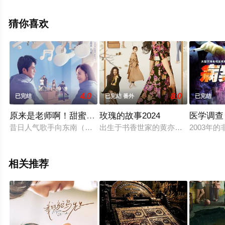
中国大陆电视剧，手机免费观看高清无删减完整版电视剧
全集就上星空电影网，更多相关信息可移步至豆瓣电视
猜你喜欢
剧、电视猫或剧情网等平台了解。
4.0
8.0
已完结
已完结 番外
已完结
原来是老师啊！甜蜜精华版
玫瑰的故事2024
医学调查
昔日人气歌手向东南（陈学冬 饰）一朝落魄，潦倒之际接到真人
出生于书香世家的黄亦玫（刘亦菲 
2003年
相关推荐