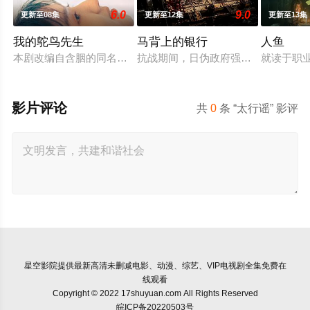
6.0
9.0
更新至08集
更新至12集
更新至13集
我的鸵鸟先生
马背上的银行
人鱼
本剧改编自含胭的同名小说，讲述了邻家女孩庞倩（苏晓彤 饰）
抗战期间，日伪政府强行推广、使用由
就读于职
影片评论
共
0
条 “太行谣” 影评
星空影院
提供最新高清未删减电影、动漫、综艺、VIP电视剧全集免费在
线观看
Copyright © 2022 17shuyuan.com All Rights Reserved
皖ICP备20220503号