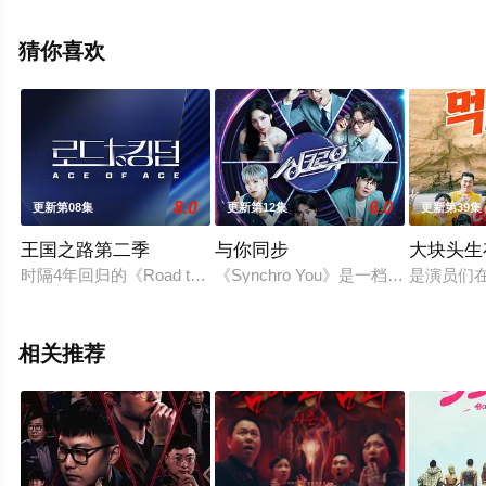
高清无删减完整版综艺节目就上星空电影网，更多相关信
息可移步至豆瓣综艺、电视猫或剧情网等平台了解。
猜你喜欢
8.0
6.0
更新第08集
更新第12集
更新第39集
王国之路第二季
与你同步
大块头生
时隔4年回归的《Road to Kingdom》...以下半年放送为目标正在
《Synchro You》是一档综艺音
是演员们在
相关推荐