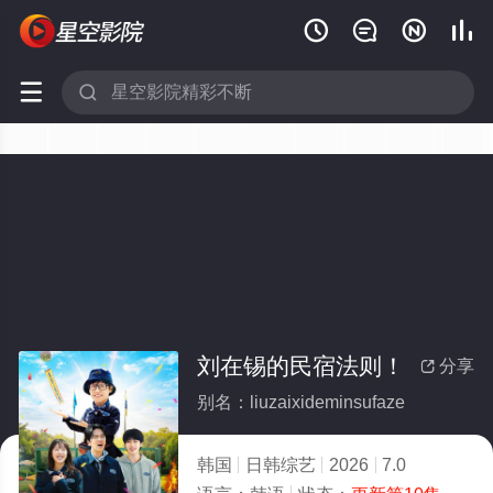






刘在锡的民宿法则！
分享

别名：liuzaixideminsufaze
韩国
日韩综艺
2026
7.0