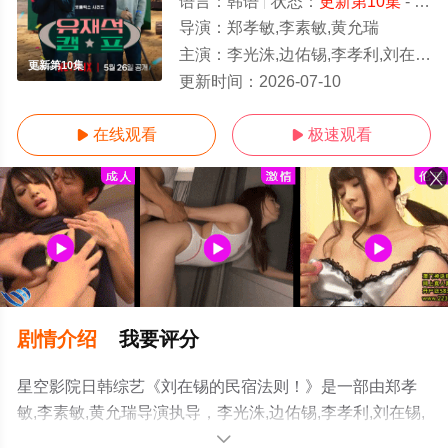
语言：
韩语
状态：
更新第10集
- 免费在线观看
导演：
郑孝敏,李素敏,黄允瑞
主演：
李光洙,边佑锡,李孝利,刘在锡,李尚顺,池艺恩
更新第10集
更新时间：
2026-07-10
在线观看
极速观看


剧情介绍
我要评分
星空影院日韩综艺《刘在锡的民宿法则！》是一部由郑孝
敏,李素敏,黄允瑞导演执导，李光洙,边佑锡,李孝利,刘在锡,
李尚顺,池艺恩等演员精彩演绎的韩国综艺，手机免费观看
