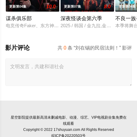
10.0
8.0
更新第04集
更新第07集
更新第04集
谋杀俱乐部
深夜怪谈会第六季
不良一族
电竞传奇Faker、东方神起的最强昌珉、TXT的杋圭等神级阵
2025 / 韩国 / 金九拉,金淑,金浩英
本季将舞
影片评论
共
0
条 “刘在锡的民宿法则！” 影评
星空影院
提供最新高清未删减电影、动漫、综艺、VIP电视剧全集免费在
线观看
Copyright © 2022 17shuyuan.com All Rights Reserved
皖ICP备20220503号