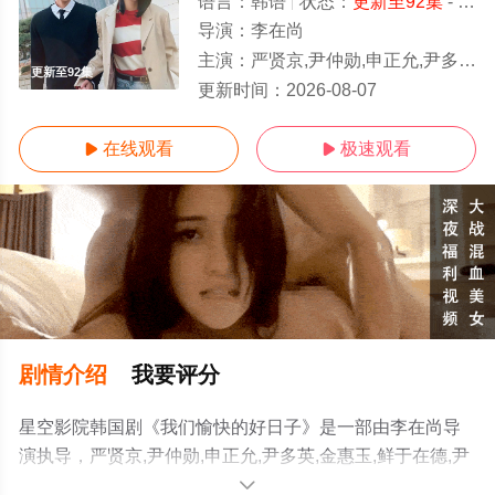
语言：
韩语
状态：
更新至92集
- 免费在线观看
导演：
李在尚
主演：
严贤京,尹仲勋,申正允,尹多英,金惠玉,鲜于在德,尹多勋,文喜京,李商淑,郑孝彬,李家豪,郑永琡
更新至92集
更新时间：
2026-08-07
在线观看
极速观看


剧情介绍
我要评分
星空影院韩国剧《我们愉快的好日子》是一部由李在尚导
演执导，严贤京,尹仲勋,申正允,尹多英,金惠玉,鲜于在德,尹
多勋,文喜京,李商淑,郑孝彬,李家豪,郑永琡等演员精彩演绎
