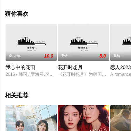
的韩国电视剧，手机免费观看高清无删减完整版电视剧全
集就上星空电影网，更多相关信息可移步至豆瓣电视剧、
猜你喜欢
电视猫或剧情网等平台了解。
10.0
8.0
全128集
完结
完结
我心中的花雨
花开时想月
恋人2023
2016 / 韩国 / 罗海灵,李昌旭,池恩诚
《花开时想月》为韩国KBS2于20
A romance 
相关推荐