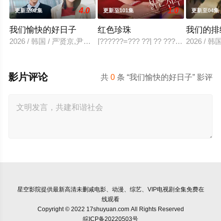
4.0
1.0
更新至92集
更新至101集
更新至04集
我们愉快的好日子
红色珍珠
我们的排
2026 / 韩国 / 严贤京,尹仲勋,申正允,尹多英,金惠玉,鲜于在德,
[??????=??? ??] ?? ???? ?? ?? ??? ?
2026 / 韩
影片评论
共
0
条 “我们愉快的好日子” 影评
星空影院
提供最新高清未删减电影、动漫、综艺、VIP电视剧全集免费在
线观看
Copyright © 2022 17shuyuan.com All Rights Reserved
皖ICP备20220503号