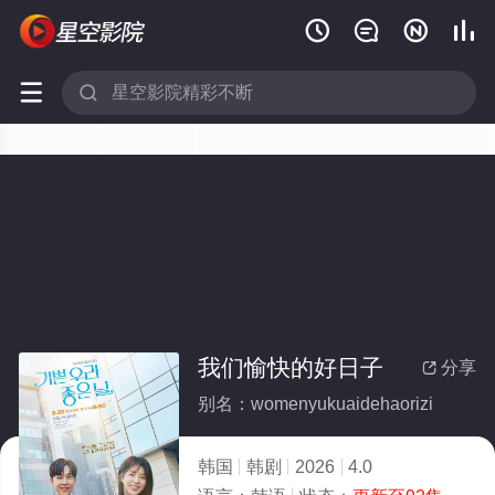






我们愉快的好日子
分享

别名：womenyukuaidehaorizi
韩国
韩剧
2026
4.0