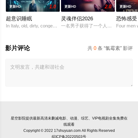
1.0
2.0
更新HD
更新HD
更新HD
超意识睡眠
灵魂伴侣2026
恐怖感受
In Italy, old, dirty, congested prisons full of violenc
一名男子获得了一个人工智能机器人
Four men w
影片评论
共
0
条 “氯霉素” 影评
星空影院
提供最新高清未删减电影、动漫、综艺、VIP电视剧全集免费在
线观看
Copyright © 2022 17shuyuan.com All Rights Reserved
皖ICP备20220503号