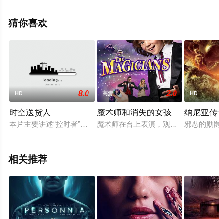
版电影大全就上星空电影网，更多相关信息可移步至豆瓣
电影、电视猫或剧情网等平台了解。
猜你喜欢
8.0
2.0
HD
高清
HD
时空送货人
魔术师和消失的女孩
纳尼亚传
本片主要讲述“控时者”王晓明带领“送货人”小组打开时空门，将“
魔术师在台上表演，观众都忘了眨眼
邪恶的勋
相关推荐