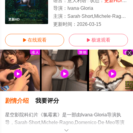
语言：
意大利语
状态：
更新HD/高清
导演：
Ivana·Gloria
主演：
Sarah·Short,Michele·Ragno,Domenico·De·Meo
更新HD
更新时间：
2026-03-15
在线观看
极速观看


剧情介绍
我要评分
星空影院科幻片《氯霉素》是一部由Ivana·Gloria导演执
导，Sarah·Short,Michele·Ragno,Domenico·De·Meo等演
员精彩演绎的意大利电影，手机免费观看高清无删减完整
