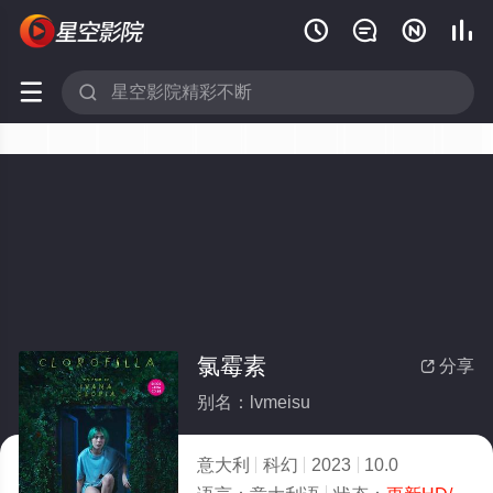






氯霉素
分享

别名：lvmeisu
意大利
科幻
2023
10.0