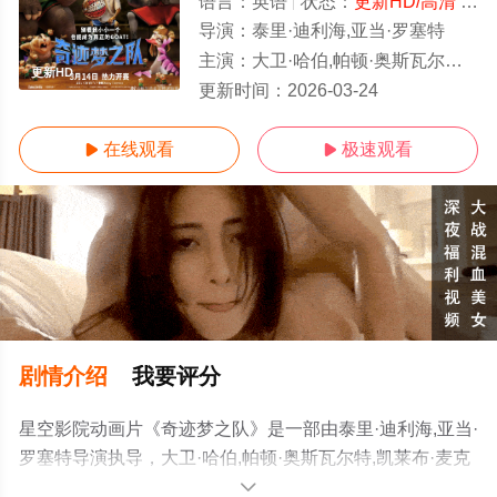
语言：
英语
状态：
更新HD/高清
- 免费在线观看
导演：
泰里·迪利海,亚当·罗塞特
主演：
大卫·哈伯,帕顿·奥斯瓦尔特,凯莱布·麦克劳克林,加布里埃尔·尤尼恩,尼克·克罗尔,詹妮弗·哈德森,妮可拉
更新HD
更新时间：
2026-03-24
在线观看
极速观看


剧情介绍
我要评分
星空影院动画片《奇迹梦之队》是一部由泰里·迪利海,亚当·
罗塞特导演执导，大卫·哈伯,帕顿·奥斯瓦尔特,凯莱布·麦克
劳克林,加布里埃尔·尤尼恩,尼克·克罗尔,詹妮弗·哈德森,妮
