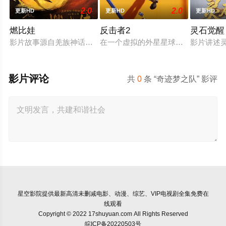
2.0
2.0
更新HD
更新HD
更新HD
燃比娃
反击者2
灵石觉醒
影片故事源自羌族神话，讲述了一只被人类抚养长大的猴子，追寻
在一个虚拟的外星星球上，反击者是
影片讲述
影片评论
共
0
条 “奇迹梦之队” 影评
星空影院
提供最新高清未删减电影、动漫、综艺、VIP电视剧全集免费在
线观看
Copyright © 2022 17shuyuan.com All Rights Reserved
皖ICP备20220503号