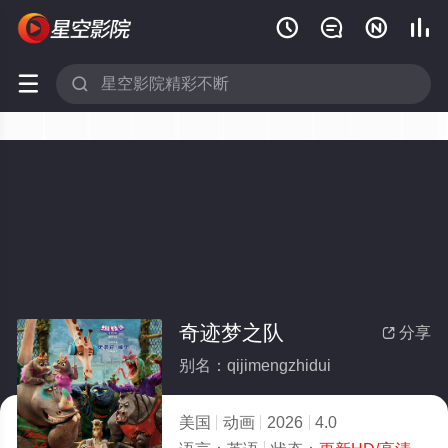






奇迹梦之队
分享

别名：qijimengzhidui
美国
动画
2026
4.0