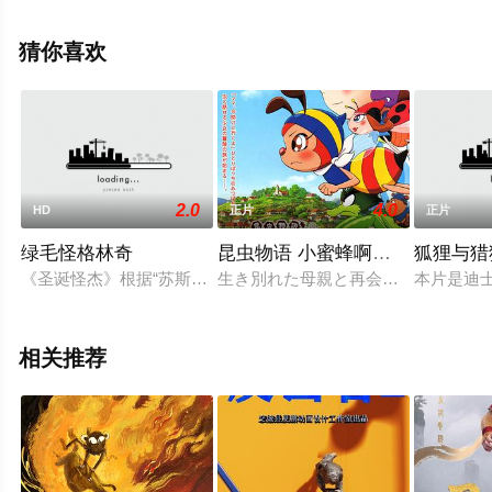
可拉·考夫兰,詹妮弗·路易斯,鲍比·李,斯蒂芬·库里,安德鲁·桑
提诺,爱德华多·弗兰科,亚伦·皮埃尔,阿伊莎·库里,雪莉·可
猜你喜欢
拉,Jelly·Roll等演员精彩演绎的美国电影，手机免费观看高
清无删减完整版电影大全就上星空电影网，更多相关信息
可移步至豆瓣电影、电视猫或剧情网等平台了解。
2.0
4.0
HD
正片
正片
绿毛怪格林奇
昆虫物语 小蜜蜂啊迪 勇气的乐章
狐狸与猎
《圣诞怪杰》根据“苏斯博士”（Dr. Seuss）的著名畅销童书改
生き別れた母親と再会するために、
本片是迪
相关推荐