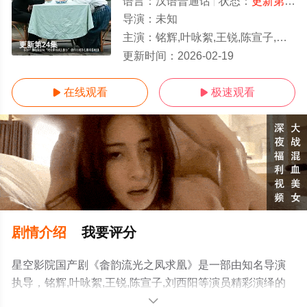
语言：
汉语普通话
状态：
更新第24集
导演：
未知
主演：
铭辉,叶咏絮,王锐,陈宣子,刘西阳
更新第24集
更新时间：
2026-02-19
在线观看
极速观看


剧情介绍
我要评分
星空影院国产剧《畲韵流光之凤求凰》是一部由知名导演
执导，铭辉,叶咏絮,王锐,陈宣子,刘西阳等演员精彩演绎的
中国大陆电视剧，手机免费观看高清无删减完整版电视剧
