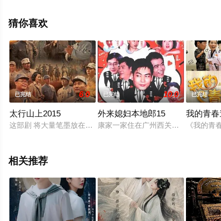
全集就上星空电影网，更多相关信息可移步至豆瓣电视
剧、电视猫或剧情网等平台了解。
猜你喜欢
6.0
10.0
已完结
已完结
已完结
太行山上2015
外来媳妇本地郎15
我的青春
这部剧 将大量笔墨放在普通人物身上。在阳 明堡战斗中，769
康家一家住在广州西关老屋已经几十年
《我的青
相关推荐