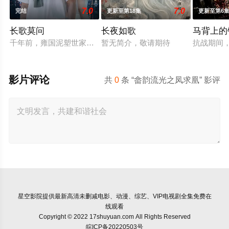
7.0
7.0
完结
更新至第18集
更新至第6
长歌莫问
长夜如歌
马背上的
千年前，雍国泥塑世家楚门因进贡的“十二生肖”离奇流血炸裂，
暂无简介，敬请期待
抗战期间
影片评论
共
0
条 “畲韵流光之凤求凰” 影评
星空影院
提供最新高清未删减电影、动漫、综艺、VIP电视剧全集免费在
线观看
Copyright © 2022 17shuyuan.com All Rights Reserved
皖ICP备20220503号