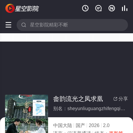






畲韵流光之凤求凰
分享

别名：sheyunliuguangzhifengqiuhuang
中国大陆
国产
2026
2.0